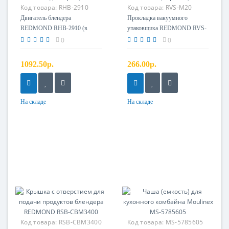
Код товара:
RHB-2910
Код товара:
RVS-M20
Двигатель с адаптером
Прокладка внешняя
Двигатель блендера
Прокладка вакуумного
REDMOND RHB-2910 (в
упаковщика REDMOND RVS-
сборе с адаптером)
M20 (верхняя)
0
0
1092.50р.
266.00р.
На складе
На складе
Код товара:
RSB-CBM3400
Код товара:
MS-5785605