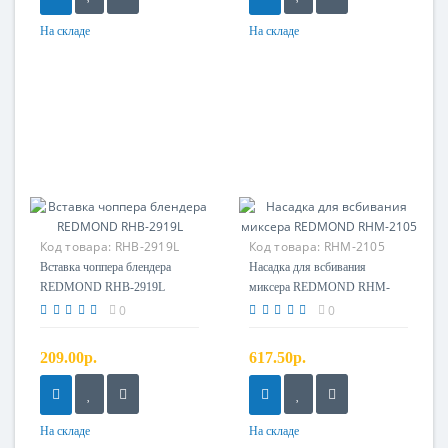
На складе
На складе
Код товара:
RHB-2919L
Код товара:
RHM-2105
Вставка чоппера
Насадка для всбивания
Вставка чоппера блендера
Насадка для всбивания
REDMOND RHB-2919L
миксера REDMOND RHM-
2105
0
0
209.00р.
617.50р.
На складе
На складе