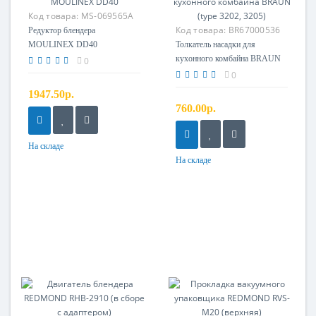
Код товара:
MS-069565A
Код товара:
BR67000536
Редуктор блендера
MOULINEX DD40
Толкатель насадки для
кухонного комбайна BRAUN
0
(type 3202, 3205)
0
1947.50р.
760.00р.
На складе
На складе