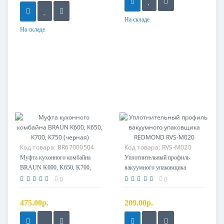
На складе
На складе
Код товара:
BR67000504
Код товара:
RVS-M020
Уплотнительный
Муфта кухонного комбайна
Уплотнительный профиль
профиль
BRAUN K600, K650, K700,
вакуумного упаковщика
K750 (черная)
REDMOND RVS-M020
0
0
475.00р.
209.00р.