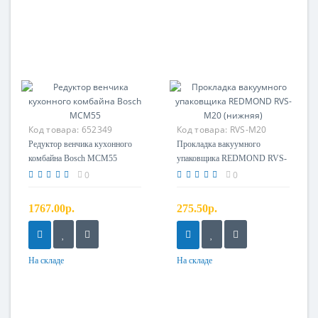
Код товара:
652349
Код товара:
RVS-M20
Прокладка нижняя
Редуктор венчика кухонного
Прокладка вакуумного
комбайна Bosch MCM55
упаковщика REDMOND RVS-
M20 (нижняя)
0
0
1767.00р.
275.50р.
На складе
На складе