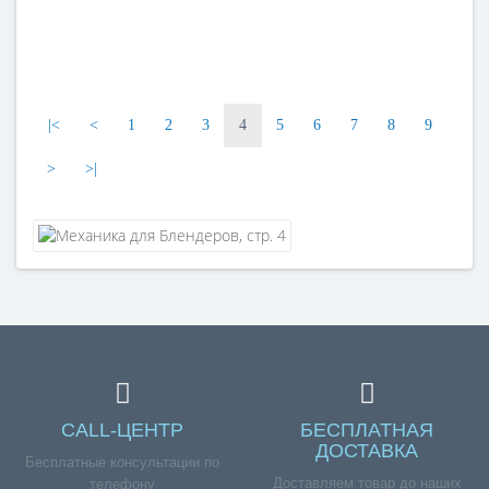
|<
<
1
2
3
4
5
6
7
8
9
>
>|
CALL-ЦЕНТР
БЕСПЛАТНАЯ
ДОСТАВКА
Бесплатные консультации по
Доставляем товар до наших
телефону