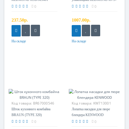
M020 (в сборе)
0
0
237.50р.
1007.00р.
На складе
На складе
Код товара:
BR67000546
Код товара:
KW713001
Шток кухонного комбайна
Лопатка насадки для пюре
BRAUN (TYPE 320)
блендера KENWOOD
0
0