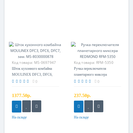
Код товара:
MS-0697947
Код товара:
RFM-5350
Ручка переключателя
Шток кухонного комбайна
Ручка переключателя
MOULINEX DFC3, DFC6,
планетарного миксера
DFC7, зам. MS-8030000878
REDMOND RFM-5350
0
0
1377.50р.
237.50р.
На складе
На складе