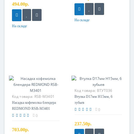
494.00р.
На складе
На складе
Код товара:
ВТУТ036
Код товара:
RSB-M3401
Втулка D17мм H15мм, 6
Насадка кофемолка
Насадка кофемолка блендера
зубьев
REDMOND RSB-M3401
0
0
237.50р.
703.00р.