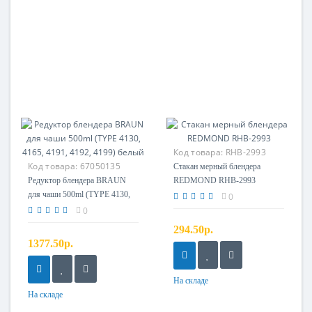
Код товара:
RHB-2993
Код товара:
67050135
Стакан мерный
Стакан мерный блендера
Редуктор блендера BRAUN
REDMOND RHB-2993
для чаши 500ml (TYPE 4130,
0
4165, 4191, 4192, 4199) белый
0
294.50р.
1377.50р.
На складе
На складе