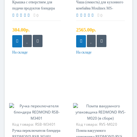
Крышка с отверстием
Крышка с отверстием для
Чаша (емкость) для кухонного
подачи продуктов блендера
комбайна Moulinex MS-
REDMOND RSB-CBM3400
5785605
0
0
304.00р.
2565.00р.
На складе
На складе
Код товара:
RSB-M3401
Код товара:
RVS-M020
Ручка переключателя
Помпа в сборе
Ручка переключателя блендера
Помпа вакуумного
REDMOND RSB-M3401
упаковщика REDMOND RVS-