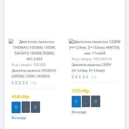
Код товара:
VAC045UN
Код товара:
100368
Двигатель пылесоса 1200W
DOMEL 467.3.403
Двигатель пылесоса THOMAS
(H=123мм, D=132мм)
(100368) 1350W, 54AS016
AMETEK, зам. 11me64
0
100368 DOMEL 467.3.403
0
3705.00р.
4940.00р.
На складе
На складе