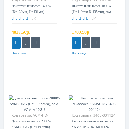
Код товара:
11me62
Код товара:
VAC043UN
Двигатель пылесоса 1400W
Двигатель пылесоса 1600W
(D=130мм, H=131мм)
(H=119mm D-135mm), зам.
AMETEK E064200027, зам.
SAMSUNG VCM-K70GU,
0
0
DJ31-00130A, VAC013UN
DJ31-00067P
4037.50р.
1700.50р.
На складе
На складе
Код товара:
VCM-HD-
Код товара:
3403-001124
119.5-2000W
Двигатель пылесоса 2000W
Кнопка включения пылесоса
SAMSUNG (H=119,5mm),
SAMSUNG 3403-001124