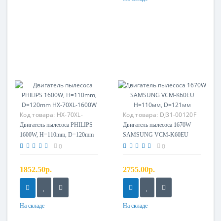
Код товара:
HX-70XL-
Код товара:
DJ31-00120F
1600W
Двигатель пылесоса PHILIPS
Двигатель пылесоса 1670W
1600W, H=110mm, D=120mm
SAMSUNG VCM-K60EU
HX-70XL-1600W
H=110мм, D=121мм
0
0
1852.50р.
2755.00р.
На складе
На складе