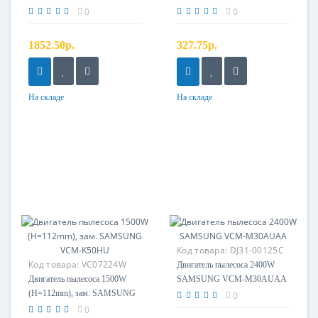
зам. VCM-M10GU
0
0
1852.50р.
327.75р.
На складе
На складе
Код товара:
DJ31-00125C
Код товара:
VC07224W
Двигатель пылесоса 2400W
Двигатель пылесоса 1500W
SAMSUNG VCM-M30AUAA
(H=112mm), зам. SAMSUNG
0
VCM-K50HU
0