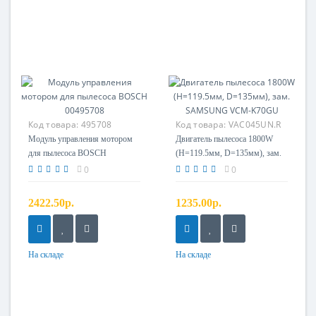
Код товара:
495708
Код товара:
VAC045UN.R
Модуль управления мотором
Двигатель пылесоса 1800W
для пылесоса BOSCH
(H=119.5мм, D=135мм), зам.
00495708
SAMSUNG VCM-K70GU
0
0
2422.50р.
1235.00р.
На складе
На складе