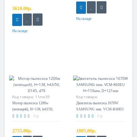
3610.00р.
На складе
На складе
Код товара:
11me39
Код товара:
VC072672AFW
Мотор пылесоса 1200w
Двигатель пылесоса 1670W
(моющий), H=138, h43/50,
SAMSUNG зам. VCM-K60EU
D145, d79
H=110мм, D=121мм
0
0
2755.00р.
1805.00р.