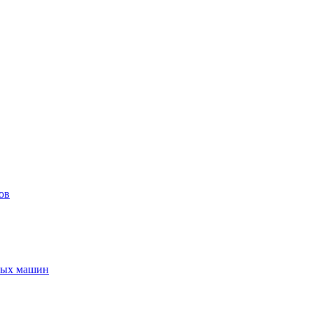
ов
ьных машин