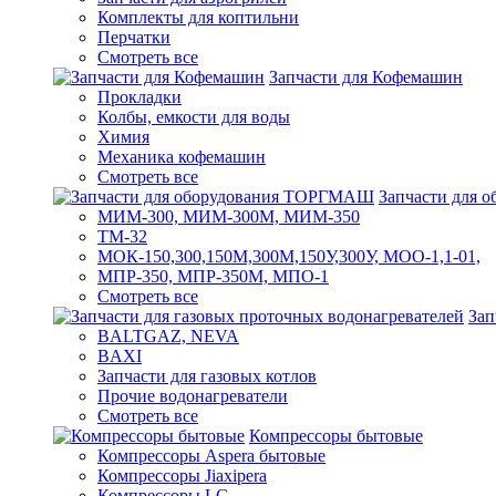
Комплекты для коптильни
Перчатки
Смотреть все
Запчасти для Кофемашин
Прокладки
Колбы, емкости для воды
Химия
Механика кофемашин
Смотреть все
Запчасти для
МИМ-300, МИМ-300М, МИМ-350
ТМ-32
МОК-150,300,150М,300М,150У,300У, МОО-1,1-01,
МПР-350, МПР-350М, МПО-1
Смотреть все
Зап
BALTGAZ, NEVA
BAXI
Запчасти для газовых котлов
Прочие водонагреватели
Смотреть все
Компрессоры бытовые
Компрессоры Aspera бытовые
Компрессоры Jiaxipera
Компрессоры LG