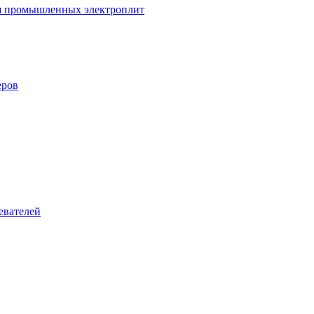
ля промышленных электроплит
еров
евателей