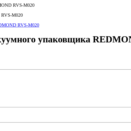
DMOND RVS-M020
D RVS-M020
акуумного упаковщика REDM