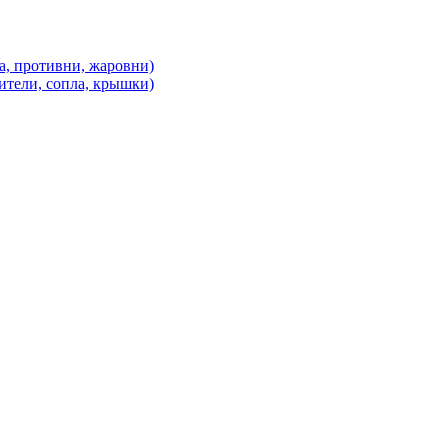
а, противни, жаровни)
ители, сопла, крышки)