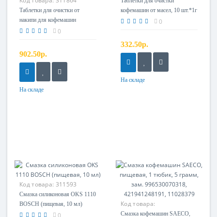
Код товара:
311864
Таблетки для очистки
Таблетки для очистки от
кофемашин от масел, 10 шт.*1г
накипи для кофемашин
0
BOSCH (6шт. х 18 г), зам.
0
310452, 311143, 311556, 31096
332.50р.
902.50р.
На складе
На складе
Код товара:
311593
Смазка силиконовая OKS 1110
Код товара:
BOSCH (пищевая, 10 мл)
421946017941
Смазка кофемашин SAECO,
0