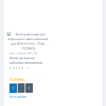
Код товара:
461732
Фильтр для воды для
кофемашин, ввинчиваемый,
для BOSCH TCA5.., TCA6..
0
(TCZ6003)
1520.00р.
Нет в наличии