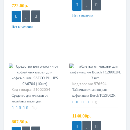
310575
722.00р.
Нет в наличии
Нет в наличии
Код товара:
576694
Код товара:
21002054
Таблетки от накипи для
Средство для очистки от
кофемашин Bosch TCZ8002N,
кофейных масел для
3 шт.
0
кофемашин SAECO-PHILIPS
0
CA6704 (10шт)
1140.00р.
807.50р.