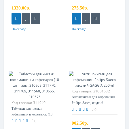
1330.00р.
275.50р.
На складе
На складе
Код товара:
21001682
Антинакипин для кофемашин
Код товара:
311940
Philips-Saeco, жидкий
Таблетки для чистки
GAGGIA 250ml
0
кофемашин и кофеварок (10
шт.), зам. 310969, 311770,
0
902.50р.
311769, 311560, 310655,