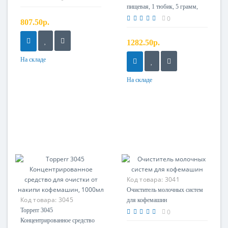
пищевая, 1 тюбик, 5 грамм,
зам. 996530070318,
0
807.50р.
421941248191, 11028379
1282.50р.
На складе
На складе
Код товара:
3041
Очиститель молочных систем
Код товара:
3045
для кофемашин
Topperr 3045
0
Концентрированное средство