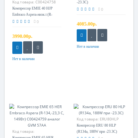
Код товара:
C00424758
-23.3С)
Компрессор EMIE 40 HJP
0
Embraco Aspera-низк.t (R-
134,-23,3 С,95Вт) C00424758
0
4085.00р.
аналог GVM 38AT
3990.00р.
Нет в наличии
Нет в наличии
Код товара:
ERU80HLP
Компрессор ERU 80 HLP
Код товара:
(R134a, 188W при -23.3С)
484000008458
Компрессор EMIE 65 HER