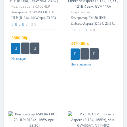
Код товара:
ERU60HLP
Код товара:
Компрессор ASPERA ERU 60
51330203892SA
HLP (R134a, 144W при -23.3С)
Компрессор EM 50 HNP
Embraco Aspera (R-134,-23,3 С,
0
121Вт) зам. GVM44AA
0
3800.00р.
4370.00р.
На складе
Нет в наличии