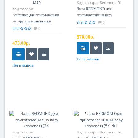
Код товара:
Redmond 5L
Код товара:
#2
Чаша REDMOND для
Контейнер для приготовления
приготовления на пару
на пару для мультиварки
(паровая) (5л) №2
0
REDMOND RMC-M10
0
570.00р.
475.00р.
Нет в наличии
Нет в наличии
Код товара:
Код товара:
Redmond 5L