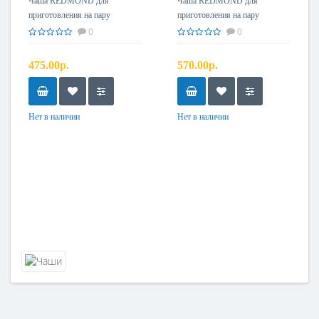
#1
Чаша REDMOND для
Чаша REDMOND для
приготовления на пару
приготовления на пару
(паровая) (2л)
(паровая) (5л) №1
0
0
475.00р.
570.00р.
Нет в наличии
Нет в наличии