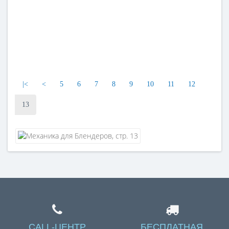
|<
<
5
6
7
8
9
10
11
12
13
CALL-ЦЕНТР
БЕСПЛАТНАЯ