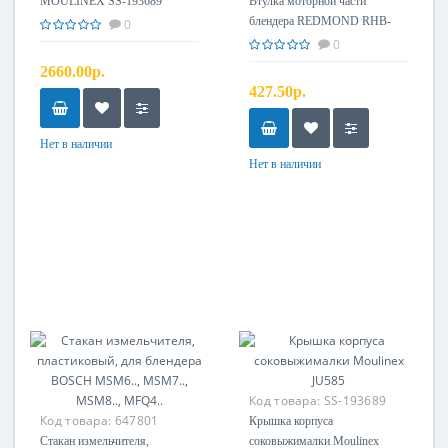
MOULINEX SS-193689
Втулка моторной части
блендера REDMOND RHB-
0
2959
0
2660.00р.
427.50р.
Нет в наличии
Нет в наличии
Код товара:
SS-193689
Код товара:
647801
Крышка корпуса
Стакан измельчителя,
соковыжималки Moulinex