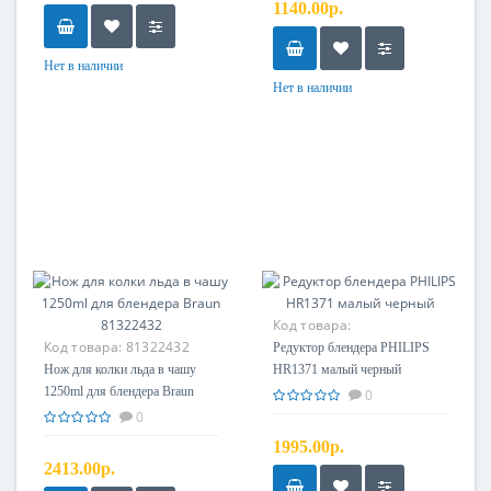
1140.00р.
Нет в наличии
Нет в наличии
Код товара:
Код товара:
81322432
420303585610
Редуктор блендера PHILIPS
Нож для колки льда в чашу
HR1371 малый черный
1250ml для блендера Braun
0
81322432
0
1995.00р.
2413.00р.