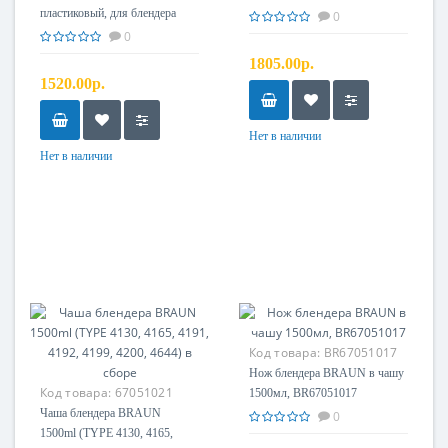
пластиковый, для блендера
JU585
0
BOSCH MSM6.., MSM7..,
0
MSM8.., MFQ4..
1805.00р.
1520.00р.
Нет в наличии
Нет в наличии
Код товара:
BR67051017
Нож блендера BRAUN в чашу
Код товара:
67051021
1500мл, BR67051017
Чаша блендера BRAUN
0
1500ml (TYPE 4130, 4165,