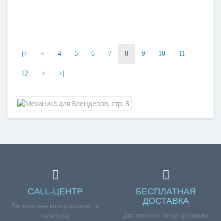
|<
<
4
5
6
7
8
9
10
11
12
>
>|
CALL-ЦЕНТР
БЕСПЛАТНАЯ
ДОСТАВКА
Бесплатные консультации по
Доставляем товар до наших
телефону