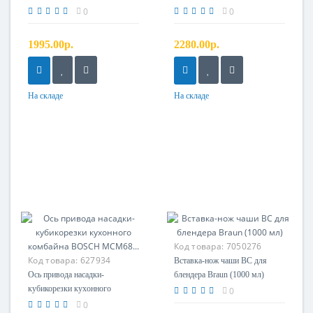
(TYPE 3202, 3205)
MSM6B..
0
0
1995.00р.
2280.00р.
На складе
На складе
Код товара:
7050276
Код товара:
627934
Вставка-нож чаши ВС для
Ось привода насадки-
блендера Braun (1000 мл)
кубикорезки кухонного
0
комбайна BOSCH MCM68...
0