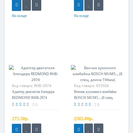
На складе
На складе
Код товара:
RHB-2974
Код товара:
653926
Адаптер двигателя
Адаптер двигателя блендера
Венчик кухонного комбайна
REDMOND RHB-2974
BOSCH MUM5.., (8 спиц,
длина 194мм)
0
0
275.50р.
2565.00р.