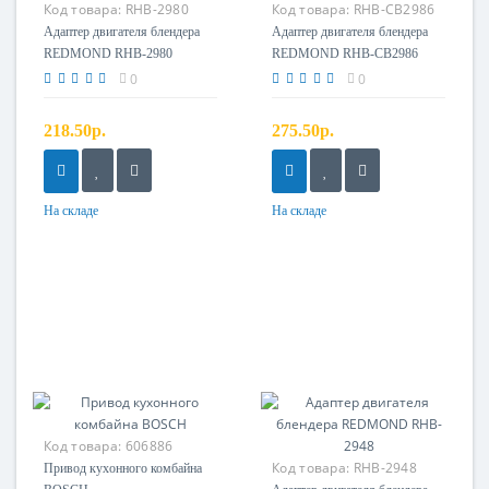
Код товара:
RHB-2980
Код товара:
RHB-CB2986
Адаптер двигателя
Адаптер двигателя
Адаптер двигателя блендера
Адаптер двигателя блендера
REDMOND RHB-2980
REDMOND RHB-CB2986
0
0
218.50р.
275.50р.
На складе
На складе
Код товара:
606886
Код товара:
RHB-2948
Привод кухонного комбайна