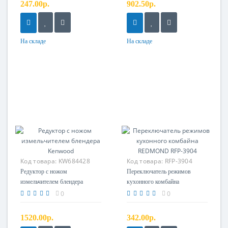
247.00р.
902.50р.
На складе
На складе
Код товара:
KW684428
Код товара:
RFP-3904
Переключатель режимов
Редуктор с ножом
Переключатель режимов
измельчителем блендера
кухонного комбайна
Kenwood
REDMOND RFP-3904
0
0
1520.00р.
342.00р.