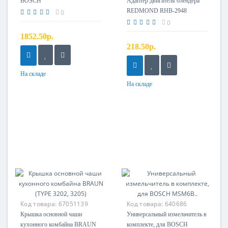
Адаптер двигателя
BOSCH
Адаптер двигателя блендера
REDMOND RHB-2948
0
0
1852.50р.
218.50р.
На складе
На складе
Код товара:
67051139
Код товара:
640686
Крышка основной чаши
Универсальный измельчитель в
кухонного комбайна BRAUN
комплекте, для BOSCH