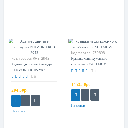
Код товара:
750898
Код товара:
RHB-2943
Крышка чаши кухонного
Адаптер двигателя
Адаптер двигателя блендера
комбайна BOSCH MCM6..
REDMOND RHB-2943
0
0
1453.50р.
294.50р.
На складе
На складе