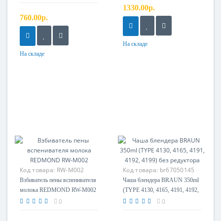
1330.00р.
760.00р.
На складе
На складе
Код товара:
RW-M002
Код товара:
br67050145
Взбиватель пены
Взбиватель пены вспенивателя
Чаша блендера BRAUN 350ml
молока REDMOND RW-M002
(TYPE 4130, 4165, 4191, 4192,
4199) без редуктора
0
0