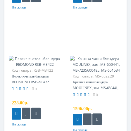
На складе
На складе
Код товара:
RSB-M3422
Переключатель
Код товара:
MS-652229
Переключатель блендера
REDMOND RSB-M3422
Крышка чаши блендера
MOULINEX, зам. MS-650441,
0
MS-7235600485, MS-651534
0
228.00р.
1596.00р.
На складе
На складе