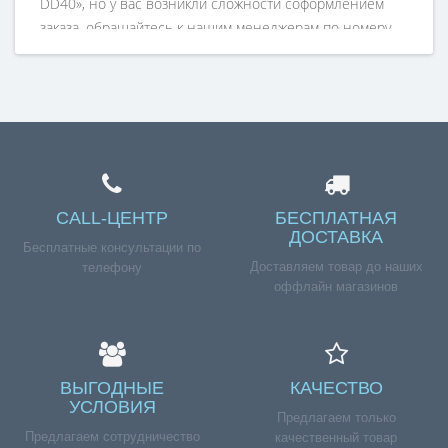
DD40», но у вас возникли сложности соформлением
заказа, обращайтесь к нашим менеджерам по номеру
телефона +7 (960) 579-09-09.
CALL-ЦЕНТР
БЕСПЛАТНАЯ
ДОСТАВКА
Бесплатные консультации по
Доставляем товар до наших
телефону
оффлайн магазинов
ВЫГОДНЫЕ
КАЧЕСТВО
УСЛОВИЯ
Предлагаем только
Предлагаем сотрудничество
качественный товар