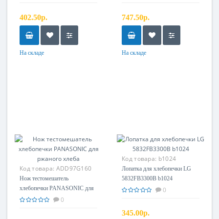
402.50р.
747.50р.
На складе
На складе
Код товара:
b1024
Код товара:
ADD97G160
Лопатка для хлебопечки LG
Нож тестомешатель
5832FB3300B b1024
хлебопечки PANASONIC для
0
ржаного хлеба
0
345.00р.