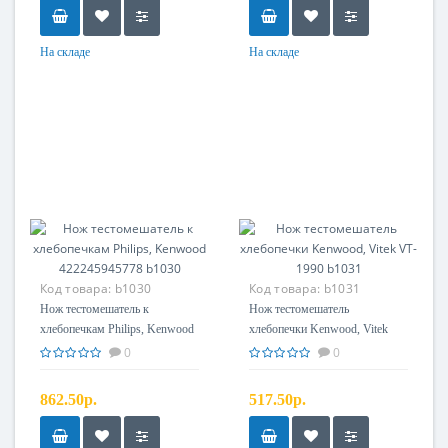
На складе
На складе
Код товара:
b1030
Код товара:
b1031
Нож тестомешатель к
Нож тестомешатель
хлебопечкам Philips, Kenwood
хлебопечки Kenwood, Vitek
422245945778 b1030
VT-1990 b1031
0
0
862.50р.
517.50р.