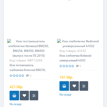
Код товара:
b1032
Нож хлебопечки Redmond
Код товара:
KW712246
универсальный b1032
Нож тестомешатель
0
хлебопечки Kenwood BM250,
BM256, BM350, BM450
0
747.50р.
(выпуск после 05.2010)
427.50р.
На складе
На складе