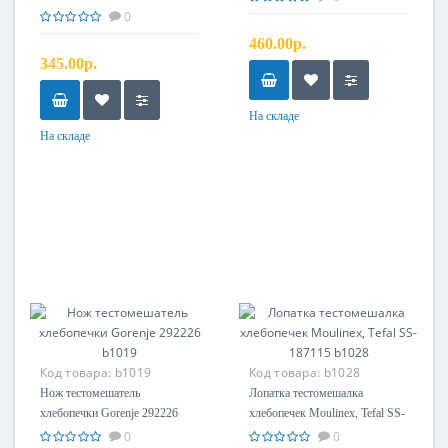
ADD97G160 b1029
0
460.00р.
345.00р.
На складе
На складе
Код товара:
b1019
Код товара:
b1028
Нож тестомешатель
Лопатка тестомешалка
хлебопечки Gorenje 292226
хлебопечек Moulinex, Tefal SS-
b1019
187115 b1028
0
0