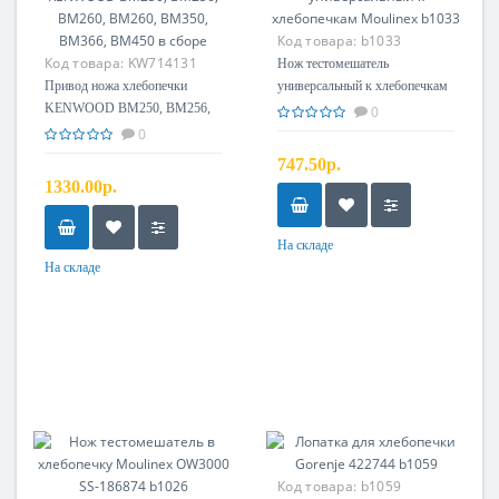
Код товара:
b1033
Код товара:
KW714131
Нож тестомешатель
Привод ножа хлебопечки
универсальный к хлебопечкам
KENWOOD BM250, BM256,
Moulinex b1033
0
BM260, BM260, BM350,
0
BM366, BM450 в сборе
747.50р.
1330.00р.
На складе
На складе
Код товара:
b1059