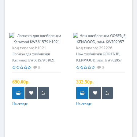
Код товара:
b1021
Код товара:
292226
Лопатка для хлебопечки
Нож хлебопечки GORENJE,
Kenwood KW661579 b1021
KENWOOD, зам. KW702957
0
0
690.00р.
332.50р.
На складе
На складе