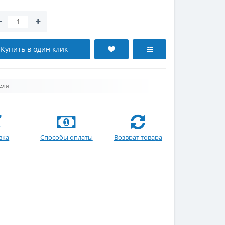
Купить в один клик
еля
вка
Способы оплаты
Возврат товара