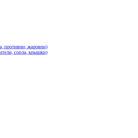
а, противни, жаровни)
ители, сопла, крышки)