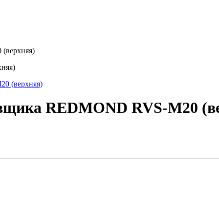
(верхняя)
няя)
овщика REDMOND RVS-M20 (ве