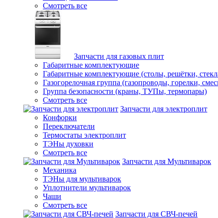
Смотреть все
Запчасти для газовых плит
Габаритные комплектующие
Габаритные комплектующие (столы, решётки, стекл
Газогорелочная группа (газопроводы, горелки, смес
Группа безопасности (краны, ТУПы, термопары)
Смотреть все
Запчасти для электроплит
Конфорки
Переключатели
Термостаты электроплит
ТЭНы духовки
Смотреть все
Запчасти для Мультиварок
Механика
ТЭНы для мультиварок
Уплотнители мультиварок
Чаши
Смотреть все
Запчасти для СВЧ-печей