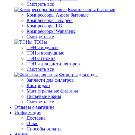
Смотреть все
Компрессоры бытовые
Компрессоры Aspera бытовые
Компрессоры Jiaxipera
Компрессоры LG
Компрессоры Wansheng
Смотреть все
ТЭНы
ТЭНы водяные
ТЭНы воздушные
ТЭНы гибкие
ТЭНы для дистилляторов
Смотреть все
Фильтры для воды
Запчасти для фильтров
Картриджи
Магистральные фильтры
Питьевые краны
Смотреть все
Отзывы о магазине
Информация
Доставка
О нас
Способы оплаты
Акции