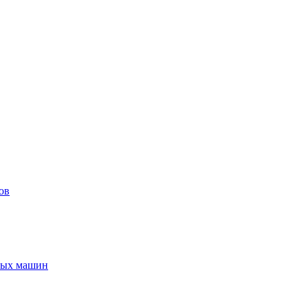
ов
ьных машин