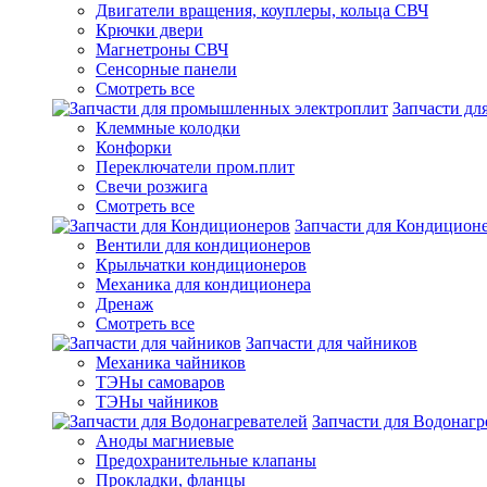
Двигатели вращения, коуплеры, кольца СВЧ
Крючки двери
Магнетроны СВЧ
Сенсорные панели
Смотреть все
Запчасти д
Клеммные колодки
Конфорки
Переключатели пром.плит
Свечи розжига
Смотреть все
Запчасти для Кондицион
Вентили для кондиционеров
Крыльчатки кондиционеров
Механика для кондиционера
Дренаж
Смотреть все
Запчасти для чайников
Механика чайников
ТЭНы самоваров
ТЭНы чайников
Запчасти для Водонагр
Аноды магниевые
Предохранительные клапаны
Прокладки, фланцы