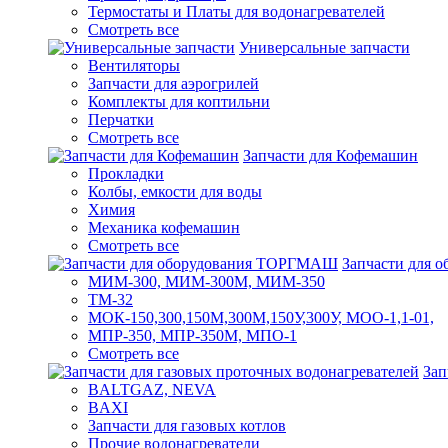
Термостаты и Платы для водонагревателей
Смотреть все
Универсальные запчасти
Вентиляторы
Запчасти для аэрогрилей
Комплекты для коптильни
Перчатки
Смотреть все
Запчасти для Кофемашин
Прокладки
Колбы, емкости для воды
Химия
Механика кофемашин
Смотреть все
Запчасти для
МИМ-300, МИМ-300М, МИМ-350
ТМ-32
МОК-150,300,150М,300М,150У,300У, МОО-1,1-01,
МПР-350, МПР-350М, МПО-1
Смотреть все
Зап
BALTGAZ, NEVA
BAXI
Запчасти для газовых котлов
Прочие водонагреватели