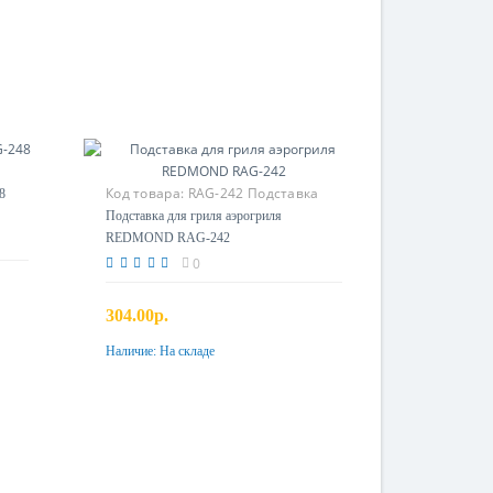
Код товара:
RAG-242 Подставка
8
для гриля
Подставка для гриля аэрогриля
REDMOND RAG-242
0
304.00р.
Наличие:
На складе
Купить