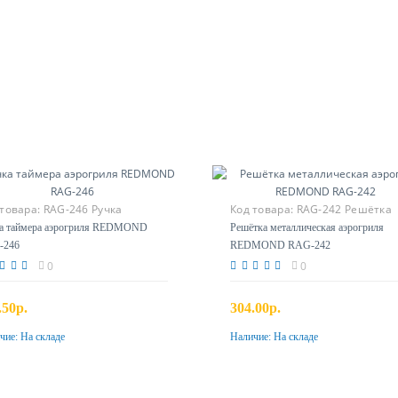
 товара:
RAG-246 Ручка
Код товара:
RAG-242 Решётка
мера
а таймера аэрогриля REDMOND
Решётка металлическая аэрогриля
-246
REDMOND RAG-242
0
0
.50р.
304.00р.
чие:
На складе
Наличие:
На складе
Купить
Купить