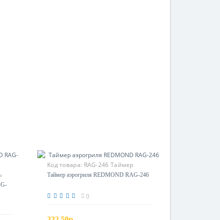
Код товара:
RAG-246 Таймер
ь
Таймер аэрогриля REDMOND RAG-246
AG-
0
332.50р.