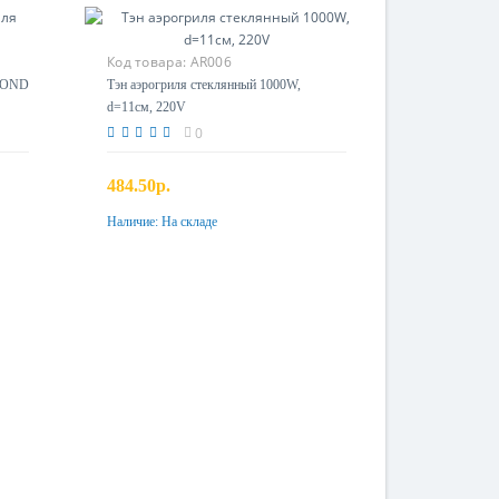
Код товара:
AR006
DMOND
Тэн аэрогриля стеклянный 1000W,
d=11см, 220V
0
484.50р.
Наличие:
На складе
Купить