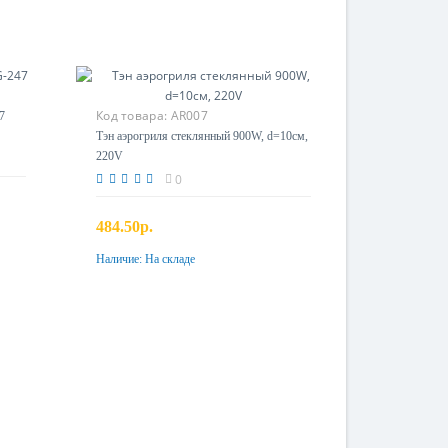
Код товара:
AR007
7
Тэн аэрогриля стеклянный 900W, d=10см,
220V
0
484.50р.
Наличие:
На складе
Купить