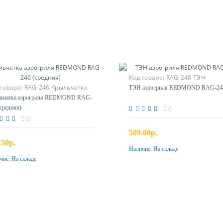
Код товара:
RAG-248 ТЭН
 товара:
RAG-246 Крыльчатка
ТЭН аэрогриля REDMOND RAG-24
дняя
ьчатка аэрогриля REDMOND RAG-
(средняя)
0
0
589.00р.
.50р.
Наличие:
На складе
Купить
чие:
На складе
Купить