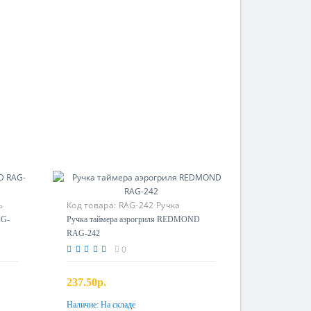
ь
Код товара:
RAG-242 Ручка
таймера
AG-
Ручка таймера аэрогриля REDMOND
RAG-242
0
237.50р.
Наличие:
На складе
Купить