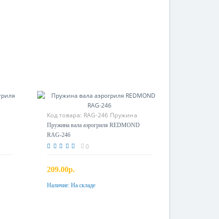
Код товара:
RAG-246 Пружина
вала
Пружина вала аэрогриля REDMOND
RAG-246
0
209.00р.
Наличие:
На складе
Купить