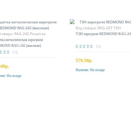
Код товара:
RAG-247 ТЭН
 товара:
RAG-242 Решётка
ТЭН аэрогриля REDMOND RAG-24
окая
тка металлическая аэрогриля
MOND RAG-242 (высокая)
0
0
579.50р.
.00р.
Наличие:
На складе
Купить
чие:
На складе
Купить