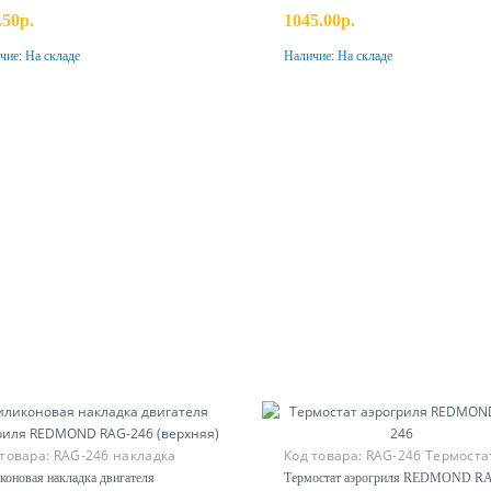
.50р.
1045.00р.
чие:
На складе
Наличие:
На складе
Купить
Купить
 товара:
RAG-246 накладка
Код товара:
RAG-246 Термоста
хняя
коновая накладка двигателя
Термостат аэрогриля REDMOND R