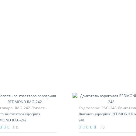
 товара:
RAG-242 Лопасть
Код товара:
RAG-248 Двигател
тилятора
сть вентилятора аэрогриля
Двигатель аэрогриля REDMOND R
MOND RAG-242
248
0
0