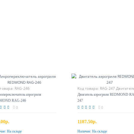
 товара:
RAG-246
Код товара:
RAG-247 Двигател
ропереключатель
опереключатель аэрогриля
Двигатель аэрогриля REDMOND R
MOND RAG-246
247
0
0
.00р.
1187.50р.
чие:
На складе
Наличие:
На складе
Купить
Купить