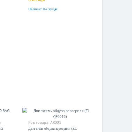
Наличие:
На складе
Купить
т
Код товара:
AR005
AG-
Двигатель обдува аэрогриля (ZL-