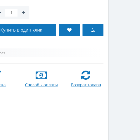
Купить в один клик
еля
вка
Способы оплаты
Возврат товара