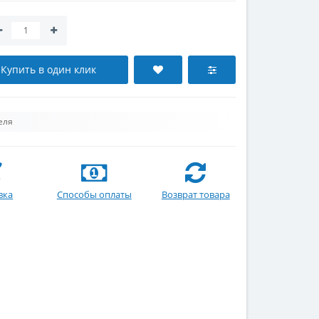
Купить в один клик
еля
вка
Способы оплаты
Возврат товара