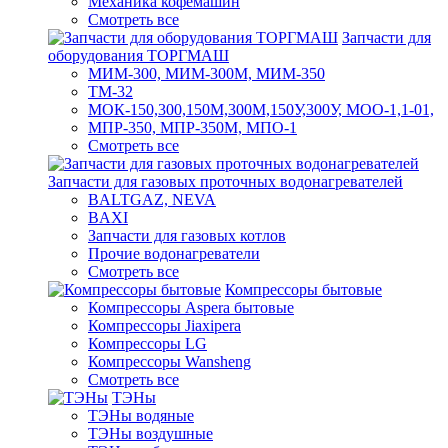
Механика кофемашин
Смотреть все
Запчасти для
оборудования ТОРГМАШ
МИМ-300, МИМ-300М, МИМ-350
ТМ-32
МОК-150,300,150М,300М,150У,300У, МОО-1,1-01,
МПР-350, МПР-350М, МПО-1
Смотреть все
Запчасти для газовых проточных водонагревателей
BALTGAZ, NEVA
BAXI
Запчасти для газовых котлов
Прочие водонагреватели
Смотреть все
Компрессоры бытовые
Компрессоры Aspera бытовые
Компрессоры Jiaxipera
Компрессоры LG
Компрессоры Wansheng
Смотреть все
ТЭНы
ТЭНы водяные
ТЭНы воздушные