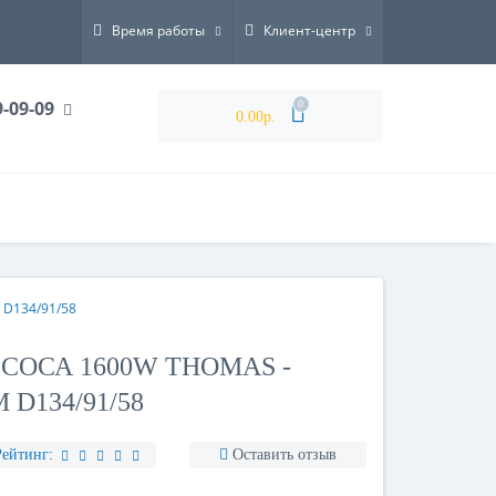
Время работы
Клиент-центр
9-09-09
0
0.00р.
 D134/91/58
СОСА 1600W THOMAS -
 D134/91/58
Рейтинг:
Оставить отзыв