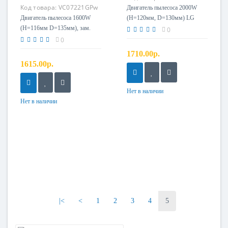
Код товара:
VC07221GPw
Двигатель пылесоса 2000W
Двигатель пылесоса 1600W
(H=120мм, D=130мм) LG
(H=116мм D=135мм), зам.
0
SAMSUNG VCM-K40HU
0
1710.00р.
1615.00р.
Нет в наличии
Нет в наличии
|<
<
1
2
3
4
5