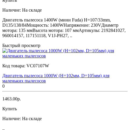
Купить
Наличие:
На складе
Двигатель пылесоса 1400W (мини Fuda) H=107/33mm,
D135/138/84Мощность: 1400WНапряжение: 230VДиаметр
мотора: 135 ммВысота мотора: 107 ммАртикулы: 2192841027,
960014157, 117151118, V1J-PH27, ..
Быстрый просмотр
Код товара:
VC07107W
Двигатель пылесоса 1000W (H=102мм, D=105мм) для
маленьких пылесосов
0
1463.00р.
Купить
Наличие:
На складе
..