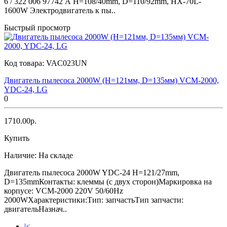
6 / 322 006 97742 А H=108/40mm, D=110/92mm, HX-70L-
1600W Электродвигатель к пы..
Быстрый просмотр
Код товара:
VAC023UN
Двигатель пылесоса 2000W (H=121мм, D=135мм) VCM-2000,
YDC-24, LG
0
1710.00р.
Купить
Наличие:
На складе
Двигатель пылесоса 2000W YDC-24 H=121/27mm,
D=135mmКонтакты: клеммы (с двух сторон)Маркировка на
корпусе: VCM-2000 220V 50/60Hz
2000WХарактеристики:Тип: запчастьТип запчасти:
двигательНазнач..
|<