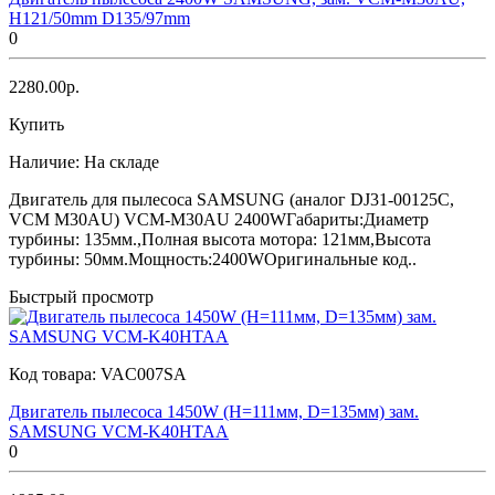
H121/50mm D135/97mm
0
2280.00р.
Купить
Наличие:
На складе
Двигатель для пылесоса SAMSUNG (аналог DJ31-00125C,
VCM M30AU) VCM-M30AU 2400WГабариты:Диаметр
турбины: 135мм.,Полная высота мотора: 121мм,Высота
турбины: 50мм.Мощность:2400WОригинальные код..
Быстрый просмотр
Код товара:
VAC007SA
Двигатель пылесоса 1450W (H=111мм, D=135мм) зам.
SAMSUNG VCM-K40HTAA
0