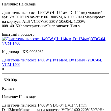
Наличие:
На складе
Двигатель пылесоса 1200W (H=175мм, D=144мм) моющий,
арт. VAC026UNЗамены: 061300524, 61109.30141Маркировка
на корпусе: ALS VC07W30 230V 50/60Hz 1200W
00814015Характеристики:Тип: запчастьТип з..
Быстрый просмотр
Код товара:
КХ-0003262
Двигатель пылесоса 1400W (H=114мм, D=134мм) YDC-04,
VCM-1400
0
1520.00р.
Купить
Наличие:
На складе
Двигатель пылесоса 1400W YDC-04 H=114/31mm,
D=134mmМаркировка на корпусе: VCM-1400 220V 50/60Hz