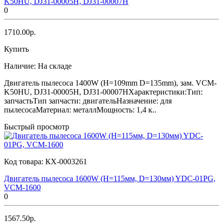
K50HU, DJ31-00005H, DJ31-00007H
0
1710.00р.
Купить
Наличие:
На складе
Двигатель пылесоса 1400W (H=109mm D=135mm), зам. VCM-
K50HU, DJ31-00005H, DJ31-00007HХарактеристики:Тип:
запчастьТип запчасти: двигательНазначение: для
пылесосаМатериал: металлМощность: 1,4 к..
Быстрый просмотр
Код товара:
КХ-0003261
Двигатель пылесоса 1600W (H=115мм, D=130мм) YDC-01PG,
VCM-1600
0
1567.50р.