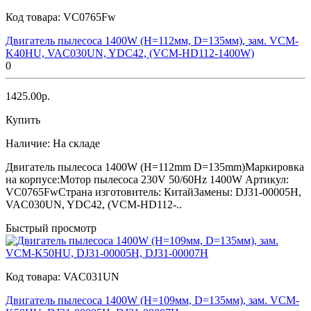
Код товара:
VC0765Fw
Двигатель пылесоса 1400W (H=112мм, D=135мм), зам. VCM-
K40HU, VAC030UN, YDC42, (VCM-HD112-1400W)
0
1425.00р.
Купить
Наличие:
На складе
Двигатель пылесоса 1400W (H=112mm D=135mm)Маркировка
на корпусе:Мотор пылесоса 230V 50/60Hz 1400W Артикул:
VC0765FwСтрана изготовитель: КитайЗамены: DJ31-00005H,
VAC030UN, YDC42, (VCM-HD112-..
Быстрый просмотр
Код товара:
VAC031UN
Двигатель пылесоса 1400W (H=109мм, D=135мм), зам. VCM-