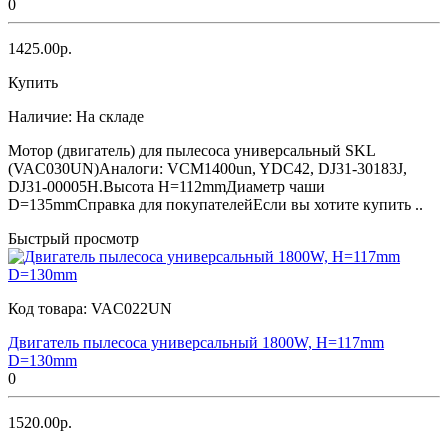
0
1425.00р.
Купить
Наличие:
На складе
Мотор (двигатель) для пылесоса универсальный SKL
(VAC030UN)Аналоги: VCM1400un, YDC42, DJ31-30183J,
DJ31-00005H.Высота H=112mmДиаметр чаши
D=135mmСправка для покупателейЕсли вы хотите купить ..
Быстрый просмотр
Код товара:
VAC022UN
Двигатель пылесоса универсальный 1800W, H=117mm
D=130mm
0
1520.00р.