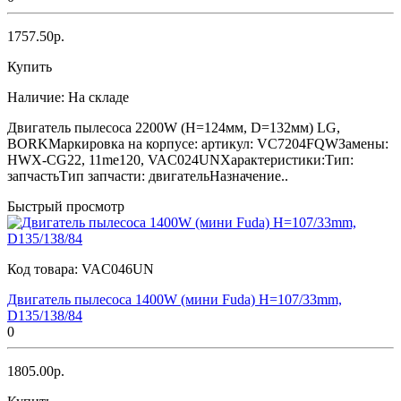
1757.50р.
Купить
Наличие:
На складе
Двигатель пылесоса 2200W (H=124мм, D=132мм) LG,
BORKМаркировка на корпусе: артикул: VC7204FQWЗамены:
HWX-CG22, 11me120, VAC024UNХарактеристики:Тип:
запчастьТип запчасти: двигательНазначение..
Быстрый просмотр
Код товара:
VAC046UN
Двигатель пылесоса 1400W (мини Fuda) H=107/33mm,
D135/138/84
0
1805.00р.