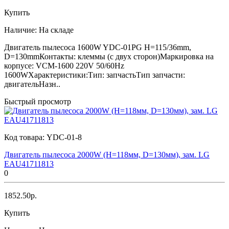
Купить
Наличие:
На складе
Двигатель пылесоса 1600W YDC-01PG H=115/36mm,
D=130mmКонтакты: клеммы (с двух сторон)Маркировка на
корпусе: VCM-1600 220V 50/60Hz
1600WХарактеристики:Тип: запчастьТип запчасти:
двигательНазн..
Быстрый просмотр
Код товара:
YDC-01-8
Двигатель пылесоса 2000W (H=118мм, D=130мм), зам. LG
EAU41711813
0
1852.50р.
Купить