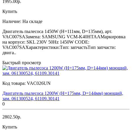
1995.00р.
Купить
Наличие:
На складе
Двигатель пылесоса 1450W (H=111мм, D=135мм), арт.
VAC007SAЗамена: SAMSUNG VCM-K40HTAAМаркировка
на корпусе: SKL 230V 50Hz 1450W CODE:
VAC007SAХарактеристики:Тип: запчастьТип запчасти:
двига..
Быстрый просмотр
Код товара:
VAC026UN
Двигатель пылесоса 1200W (H=175мм, D=144мм) моющий,
зам. 061300524, 61109.30141
0
2802.50р.
Купить