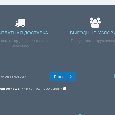
ей
00 Вт SAMSUNG (VCM-M10GUAA, H=119,5mm)», но у вас возникли сло
 579-09-09.
СПЛАТНАЯ ДОСТАВКА
ВЫГОДНЫЕ УСЛОВ
ляем товар до наших оффлайн
Предлагаем сотрудничес
магазинов
Готово
вия соглашения
и согласен с условиями