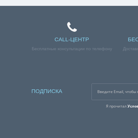
Справка для покупател
Если вы хотите купить «Двигатель пылесоса 20
нашим менеджерам по номеру телефона +7 (960)
CALL-ЦЕНТР
БЕ
Бесплатные консультации по телефону
Достав
ПОДПИСКА
Я прочитал
Усло