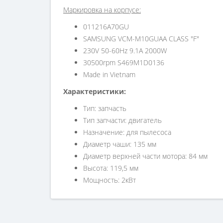
Маркировка на корпусе:
011216A70GU
SAMSUNG VCM-M10GUAA CLASS "F"
230V 50-60Hz 9.1A 2000W
30500rpm S469M1D0136
Made in Vietnam
Характеристики:
Тип: запчасть
Тип запчасти: двигатель
Назначение: для пылесоса
Диаметр чаши: 135 мм
Диаметр верхней части мотора: 84 мм
Высота: 119,5 мм
Мощность: 2кВт
Количество оборотов в минтуту: 30500