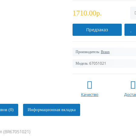
1710.00р.
Предзаказ
Производитель:
Braun
67051021
Модель:
Качество
Доста
вов (0)
Информационная вкладка
л (BR67051021)