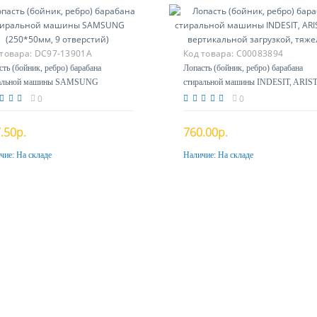
 товара:
DC97-13901A
Код товара:
C00083894
сть (бойник, ребро) барабана
Лопасть (бойник, ребро) барабана
ральной машины SAMSUNG
стиральной машины INDESIT, ARI
*50мм, 9 отверстий)
c вертикальной загрузкой, тяжелое
0
0
.50р.
760.00р.
чие:
На складе
Наличие:
На складе
Купить
Купить