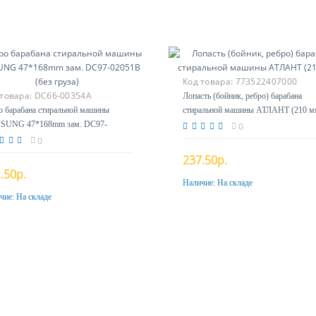
Код товара:
773522407000
 товара:
DC66-00354A
Лопасть (бойник, ребро) барабана
о барабана стиральной машины
стиральной машины АТЛАНТ (210 м
SUNG 47*168mm зам. DC97-
0
1B (без груза)
0
237.50р.
.50р.
Наличие:
На складе
Купить
чие:
На складе
Купить