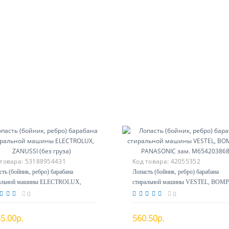
 товара:
53188954431
Код товара:
42055352
сть (бойник, ребро) барабана
Лопасть (бойник, ребро) барабана
альной машины ELECTROLUX,
стиральной машины VESTEL, BOMP
SSI (без груза)
PANASONIC зам. M6542038689
0
0
5.00р.
560.50р.