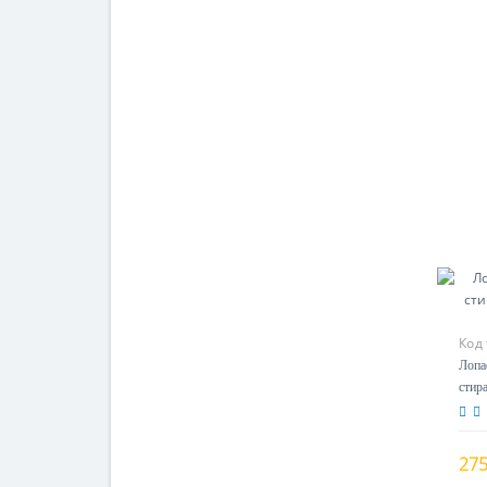
Код
Лопа
стир
ZANU
275