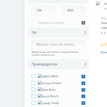
Код
Товары со скидкой
0
Лопа
сти
Тег
(250
617
Введите два или более слов для более
Нали
точного результата
Производители
ARDO
1
Ariston
1
Beko
3
Bosch
1
Candy
2