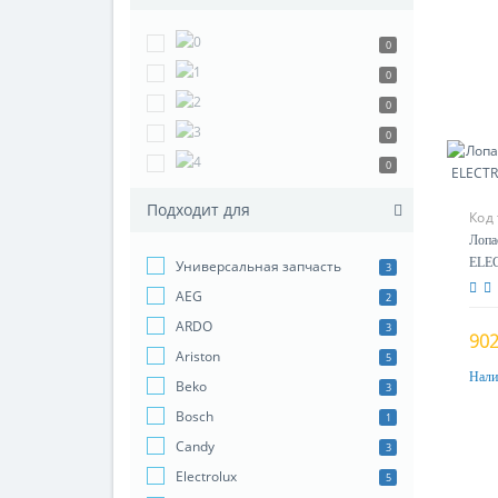
0
0
0
0
0
Подходит для
Код
Лопа
ELEC
Универсальная запчасть
3
4055
AEG
2
ARDO
3
902
Ariston
5
Нали
Beko
3
Bosch
1
Candy
3
Electrolux
5