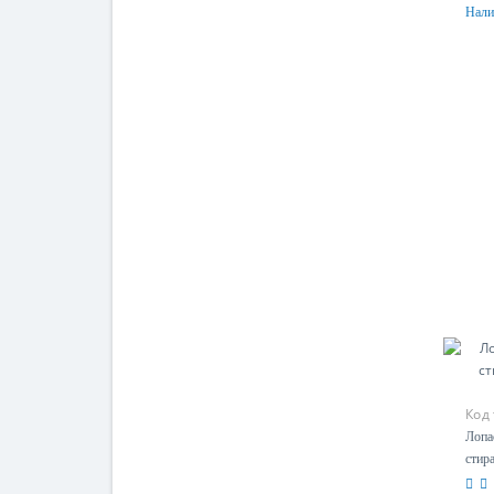
Нали
Код
Лопа
стир
2705