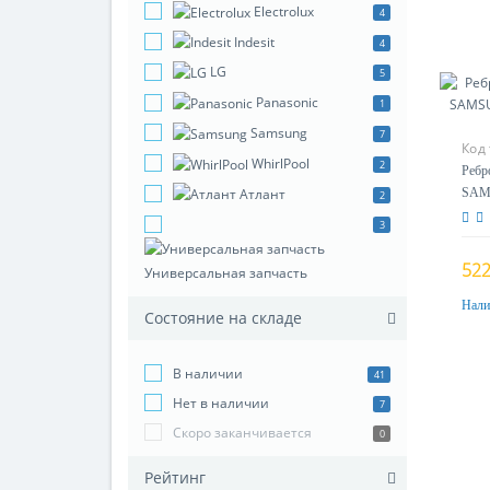
Electrolux
4
Indesit
4
LG
5
Panasonic
1
Samsung
7
Код
WhirlPool
2
Ребр
Атлант
SAM
2
0205
3
522
Универсальная запчасть
Нали
Состояние на складе
В наличии
41
Нет в наличии
7
Скоро заканчивается
0
Рейтинг