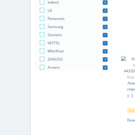
Indesit
4
LG
5
Panasonic
1
Samsung
7
Siemens
1
VESTEL
1
WhirlPool
2
ZANUSSI
3
Атлант
4
Код
Лопа
стир
4432
560
Нали