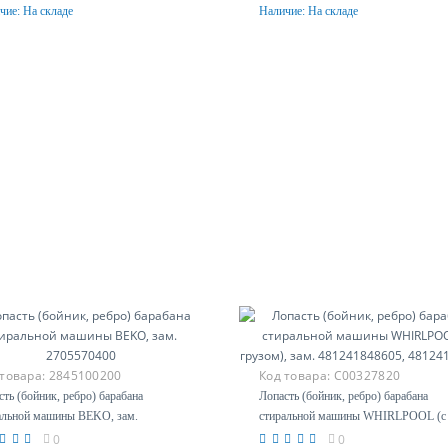
чие:
На складе
Наличие:
На складе
Купить
Купить
 товара:
2845100200
Код товара:
C00327820
сть (бойник, ребро) барабана
Лопасть (бойник, ребро) барабана
альной машины BEKO, зам.
стиральной машины WHIRLPOOL (с
570400
грузом), зам. 481241848605,
0
0