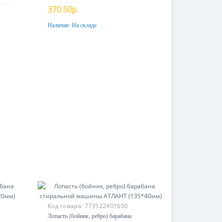
370.50р.
Наличие:
На складе
Купить
Код товара:
773522401600
Лопасть (бойник, ребро) барабана