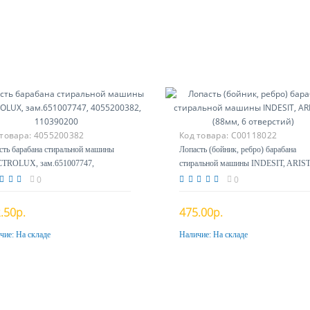
 товара:
4055200382
Код товара:
C00118022
сть барабана стиральной машины
Лопасть (бойник, ребро) барабана
TROLUX, зам.651007747,
стиральной машины INDESIT, ARI
200382, 110390200
(88мм, 6 отверстий)
0
0
.50р.
475.00р.
чие:
На складе
Наличие:
На складе
Купить
Купить