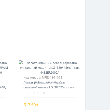
Код товара:
MFE61861001
Лопасть (бойник, ребро) барабана
ANI,
стиральной машины LG (180*45мм), зам.
4432ER2002A
0
617.50р.