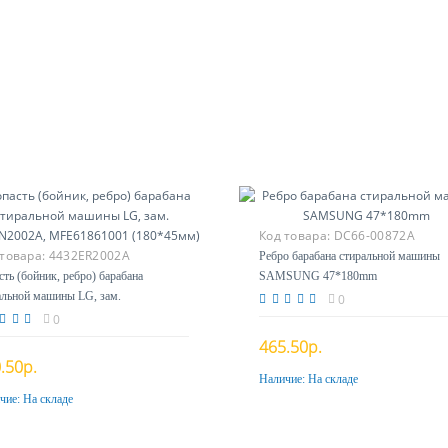
Код товара:
DC66-00872A
 товара:
4432ER2002A
Ребро барабана стиральной машины
сть (бойник, ребро) барабана
SAMSUNG 47*180mm
альной машины LG, зам.
0
EN2002A, MFE61861001 (180*45мм)
0
465.50р.
.50р.
Наличие:
На складе
Купить
чие:
На складе
Купить