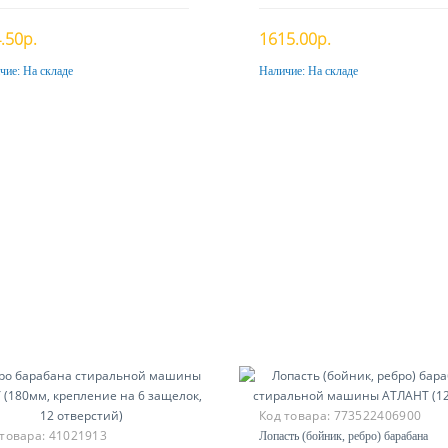
481241848474
.50р.
1615.00р.
чие:
На складе
Наличие:
На складе
Купить
Купить
Код товара:
773522406900
 товара:
41021913
Лопасть (бойник, ребро) барабана