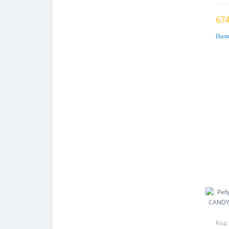
674
Нали
Код