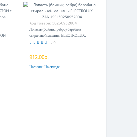
Код товара:
50250952004
Лопасть (бойник, ребро) барабана
STON
стиральной машины ELECTROLUX,
ZANUSSI 50250952004
0
912.00р.
Наличие:
На складе
Купить