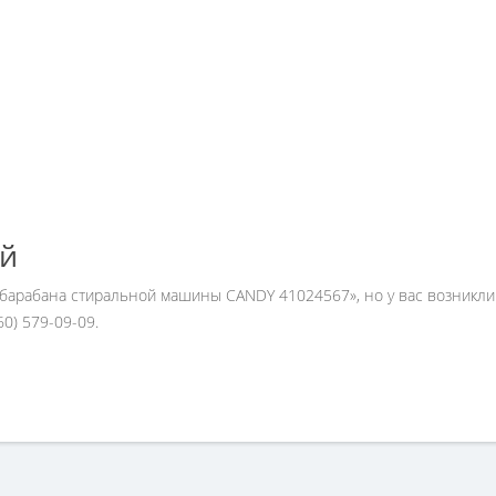
ей
о) барабана стиральной машины CANDY 41024567», но у вас возникл
0) 579-09-09.