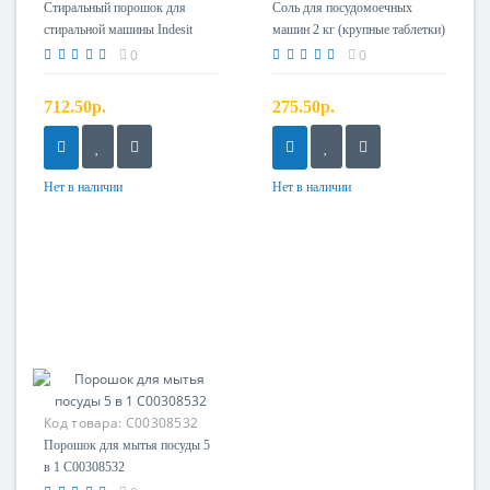
Стиральный порошок для
Соль для посудомоечных
стиральной машины Indesit
машин 2 кг (крупные таблетки)
C00091820
C00092099
0
0
712.50р.
275.50р.
Нет в наличии
Нет в наличии
Код товара:
C00308532
Порошок для мытья посуды 5
в 1 C00308532