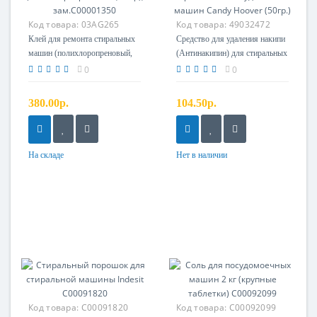
Код товара:
03AG265
Код товара:
49032472
Клей для ремонта стиральных
Средство для удаления накипи
машин (полихлоропреновый,
(Антинакипин) для стиральных
75гр), зам.C00001350
и посудомоечных машин Candy
0
0
Hoover (50гр.)
380.00р.
104.50р.
На складе
Нет в наличии
Код товара:
C00091820
Код товара:
C00092099