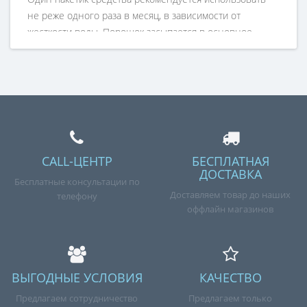
не реже одного раза в месяц, в зависимости от
жесткости воды. Порошок засыпается в основное
отделения для стирального порошка. При этом режим
стиральной машины устанавливается от 60 до 90
градусов основной стирки "Хлопок". Если на
стиральной машине есть режим "Дополнительное
полоскание" рекомендуется выставить еще и этот
режим.
УДАЛЯЕТ ОТЛОЖЕНИЯ НАКИПИ:
с нагревательного
CALL-ЦЕНТР
БЕСПЛАТНАЯ
элемента и внутренних компонентов. Чистый
ДОСТАВКА
Бесплатные консультации по
нагревательный элемент означает меньшее число
Доставляем товар до наших
телефону
ремонтов и более низкое энергопотребление.
оффлайн магазинов
УДАЛЯЕТ ОСТАТКИ МОЮЩИХ СРЕДСТВ И
ДЕЗИНФИЦИРУЕТ:
удаляет остатки моющих средств
и грязи - основной источник неприятного запаха
ВЫГОДНЫЕ УСЛОВИЯ
КАЧЕСТВО
ДОЗИРОВАН И ЛЕГОК В ИСПОЛЬЗОВАНИИ:
Предлагаем сотрудничество
Предлагаем только
пакетики емкостью 50 г для однократного применения.