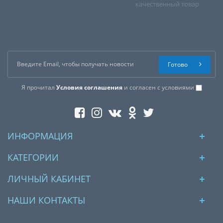
качественный товар
Рекомендуется использовать один пакетик в месяц без
загрузки машины при температуре 60 градусов.
РЕКОМЕНДАЦИИ ПО ИСПОЛЬЗОВАНИЮ:
высыпьте
порошок в порошкоприемник либо срвазу в бак
стиральной или посудомоечной машины. Запустите
Готово
процесс мойки или стирки на высокой температуре.
Я прочитал
Условия соглашения
и согласен с условиями
ИНФОРМАЦИЯ
КАТЕГОРИИ
ЛИЧНЫЙ КАБИНЕТ
НАШИ КОНТАКТЫ