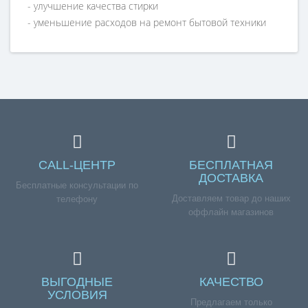
- улучшение качества стирки
- уменьшение расходов на ремонт бытовой техники
(из-за накипи)
рабочая температура, °С до 40
диаметр входа и выхода, " 3/4
Справка для покупателей
Если вы хотите купить «Фильтр для бытовой техники -
2 (3 дюйма) F50119-2», но у вас возникли сложности
CALL-ЦЕНТР
БЕСПЛАТНАЯ
соформлением заказа, обращайтесь к нашим
ДОСТАВКА
Бесплатные консультации по
менеджерам по номеру телефона +7 (960) 579-09-09.
Доставляем товар до наших
телефону
оффлайн магазинов
ВЫГОДНЫЕ
КАЧЕСТВО
УСЛОВИЯ
Предлагаем только