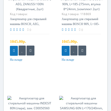
Код товара:
Код товара:
118869
8996453289507
Амортизатор для стиральной
Амортизатор для стиральной
машины BOSCH, AEG,
машины BOSCH 90N, L=185-
ZANUSSI 100N (Квадратные,
275mm, втулка 8*24mm,
0
0
2шт)
(комплект 2шт)
1045.00р.
1045.00р.
На складе
На складе