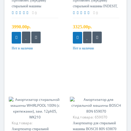
Противовес (передний)
Противовес (передний)
стиральной машины
стиральной машины INDESIT,
SAMSUNG DC67-00556A
ARISTON 9.4 кг
0
0
3990.00р.
3325.00р.
Нет в наличии
Нет в наличии
Код товара:
659070
Код товара:
Амортизатор для стиральной
481252918038
Амортизатор стиральной
машины BOSCH 80N 659070