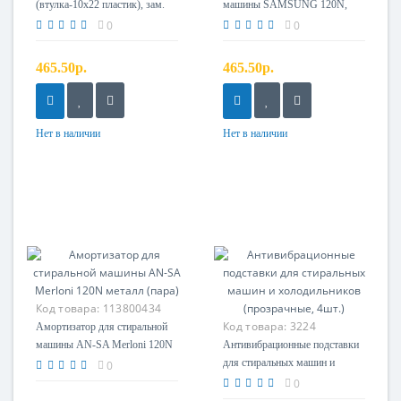
(втулка-10x22 пластик), зам.
машины SAMSUNG 120N,
12ph56, 1322553007,
L=180-270мм, втулка - 10мм,
0
0
1268832712, 1260038508
зам. DC66-00343G
465.50р.
465.50р.
Нет в наличии
Нет в наличии
Код товара:
113800434
Код товара:
3224
Амортизатор для стиральной
машины AN-SA Merloni 120N
Антивибрационные подставки
металл (пара)
для стиральных машин и
0
холодильников (прозрачные,
0
4шт.)