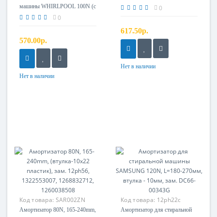
машины WHIRLPOOL 100N (с
0
крепежами), зам. 12ph05,
0
WK210
617.50р.
570.00р.
Нет в наличии
Нет в наличии
Код товара:
SAR002ZN
Код товара:
12ph22c
Амортизатор 80N, 165-240mm,
Амортизатор для стиральной