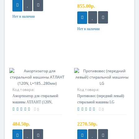
C00303587, C00083787
855.00р.
Нет в наличии
Нет в наличии
Код товара:
Код товара:
908092002860
MAG62303603
Амортизатор для стиральной
Противовес (передний левый)
машины АТЛАНТ (120N,
стиральной машины LG
L=185...280мм)
0
0
484.50р.
2270.50р.