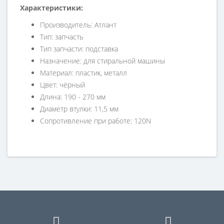
​Ха
рактеристики:
Производитель: Атлант
Тип: запчасть
Тип запчасти: подставка
Назначение: для стиральной машины
Материал: пластик, металл
Цвет: чёрный
Длина: 190 - 270 мм
Диаметр втулки: 11,5 мм
Сопротивление при работе: 120N
Справка для покупателей
Если вы хотите купить «Амортизатор для стиральной
машины АТЛАНТ (120N, L=185...280мм)», но у вас
возникли сложности соформлением заказа,
обращайтесь к нашим менеджерам по номеру
телефона +7 (960) 579-09-09.