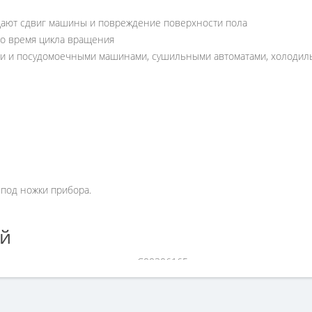
ют сдвиг машины и повреждение поверхности пола
о время цикла вращения
и и посудомоечными машинами, сушильными автоматами, холодиль
 под ножки прибора.
ей
тавки для стиральных машин C00306165», но у вас возникли сложн
 579-09-09.