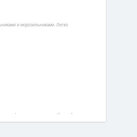
никами и морозильниками. Легко
ости соформлением заказа, обращайтесь к