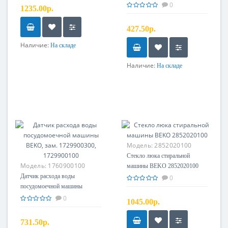
RCNK365E20ZS,
0
1235.00р.
RCNK400E20ZW,RCNK400E20ZX
(235мм)
427.50р.
Наличие:
На складе
Наличие:
На складе
Модель:
2852020100
Стекло люка стиральной
Модель:
1760900100
машины BEKO 2852020100
Датчик расхода воды
0
посудомоечной машины
BEKO, зам. 1729900300,
0
1045.00р.
1729900100
731.50р.