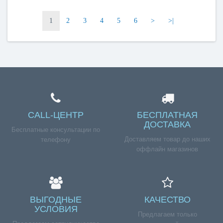
1
2
3
4
5
6
>
>|
CALL-ЦЕНТР
БЕСПЛАТНАЯ
ДОСТАВКА
Бесплатные консультации по
Доставляем товар до наших
телефону
оффлайн магазинов
ВЫГОДНЫЕ
КАЧЕСТВО
УСЛОВИЯ
Предлагаем только