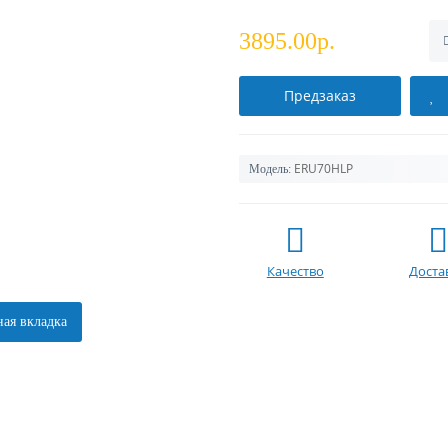
3895.00р.
Предзаказ
ERU70HLP
Модель:
Качество
Доста
ая вкладка