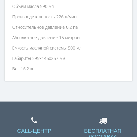
Объем масла 590 мл
Производительность 226 л/мин
Относительное давление 0,2 па
Абсолютное давление 15 микрон
Емкость масляной системы 500 мл
Габариты
395х145х257 мм
Вес 16.2 кг
Справка для покупателей
Если вы хотите купить «Вакуумный насос VE280N (226л/
мин) Двухступенчатый», но у вас возникли сложности
соформлением заказа, обращайтесь к нашим
менеджерам по номеру телефона +7 (960) 579-09-09.
CALL-ЦЕНТР
БЕСПЛАТНАЯ
ДОСТАВКА