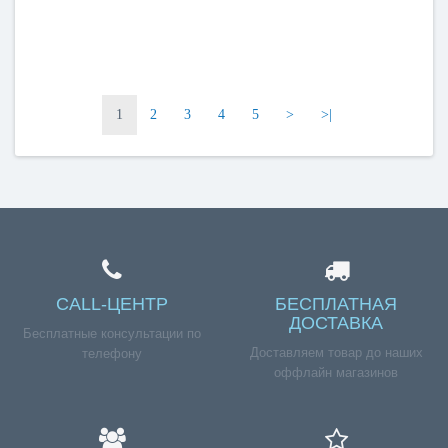
1
2
3
4
5
>
>|
CALL-ЦЕНТР
БЕСПЛАТНАЯ
ДОСТАВКА
Бесплатные консультации по
Доставляем товар до наших
телефону
оффлайн магазинов