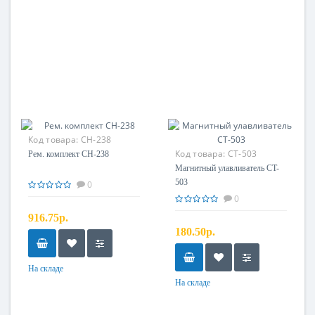
Код товара:
CH-238
Код товара:
CT-503
Рем. комплект CH-238
Магнитный улавливатель CT-
503
0
0
916.75р.
180.50р.
На складе
На складе