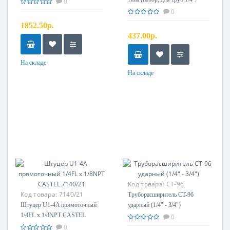
0
5/16", 3/8", 1/2", 5/8")
0
1852.50р.
437.00р.
На складе
На складе
Код товара:
CT-96
Код товара:
7140/21
Труборасширитель CT-96
Штуцер U1-4A прямоточный
ударный (1/4" - 3/4")
1/4FL x 1/8NPT CASTEL
0
7140/21
0