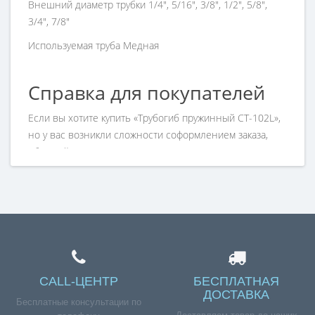
Внешний диаметр трубки
1/4", 5/16", 3/8", 1/2", 5/8",
3/4", 7/8"
Используемая труба
Медная
Справка для покупателей
Если вы хотите купить «Трубогиб пружинный CT-102L»,
но у вас возникли сложности соформлением заказа,
обращайтесь к нашим менеджерам по номеру
телефона +7 (960) 579-09-09.
CALL-ЦЕНТР
БЕСПЛАТНАЯ
ДОСТАВКА
Бесплатные консультации по