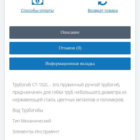
Способы оплаты
Возврат товара
Описание
Отзывов (0)
Информационная вкладка
Трубогиб CT-102L - это пружинный ручной трубогиб,
предназначен для гибки труб небольшого диаметра из
нержавеющей стали, цветных металлов и полимеров.
Вид
Трубогибы
Тип
Механический
Элементы
Инструмент