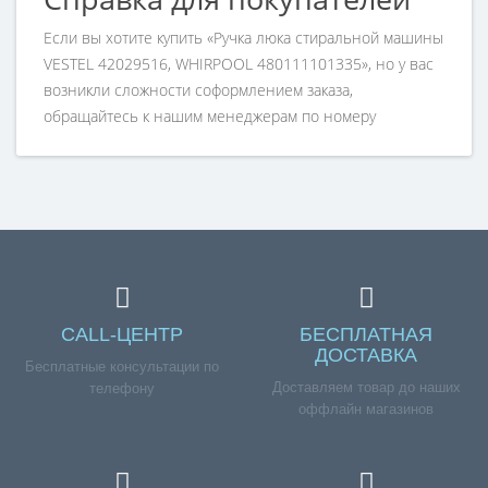
Если вы хотите купить «Ручка люка стиральной машины
VESTEL 42029516, WHIRPOOL 480111101335», но у вас
возникли сложности соформлением заказа,
обращайтесь к нашим менеджерам по номеру
телефона +7 (960) 579-09-09.
CALL-ЦЕНТР
БЕСПЛАТНАЯ
ДОСТАВКА
Бесплатные консультации по
Доставляем товар до наших
телефону
оффлайн магазинов