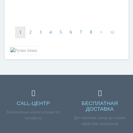
1
2
3
4
5
6
7
8
>
>|
CALL-ЦЕНТР
БЕСПЛАТНАЯ
ДОСТАВКА
Бесплатные консультации по
Доставляем товар до наших
телефону
оффлайн магазинов