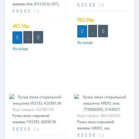
машины Han (PA5.02.02.207),
00773A
0
зам. 9013502, 8010451,
0
8017485
902.50р.
465.50р.
На складе
На складе
Код товара:
42038138
Код товара:
DHL025AD
Ручка люка стиральной
машины VESTEL 42038138
Ручка люка стиральной
машины ARDO, зам.
0
719006900, 21AK021
0