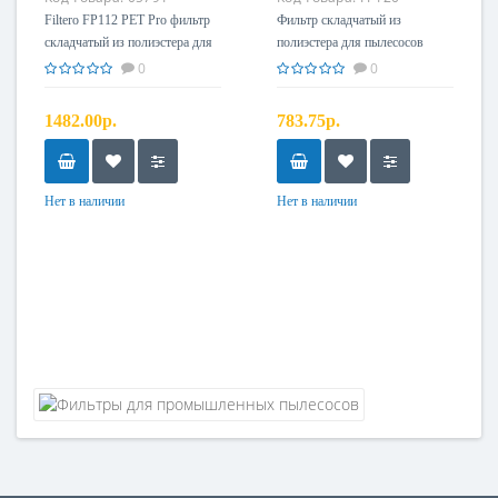
Filtero FP112 PET Pro фильтр
Фильтр складчатый из
складчатый из полиэстера для
полиэстера для пылесосов
пылесосов Karcher
Bosch, Makita, Metabo, Nilfisk
0
0
Filtero FP120 PET
1482.00р.
783.75р.
Нет в наличии
Нет в наличии