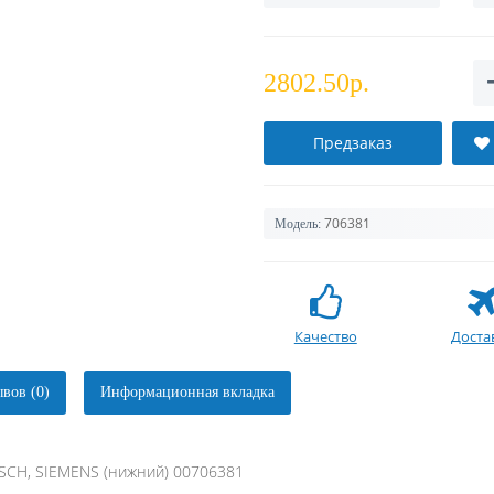
2802.50р.
Предзаказ
706381
Модель:
Качество
Доста
вов (0)
Информационная вкладка
CH, SIEMENS (нижний) 00706381