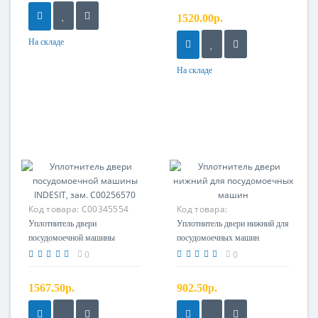
088120, 116516
1520.00р.
На складе
На складе
Код товара:
C00345554
Код товара:
140055636017
Уплотнитель двери
Уплотнитель двери нижний для
посудомоечной машины
посудомоечных машин
INDESIT, зам. C00256570
0
0
1567.50р.
902.50р.