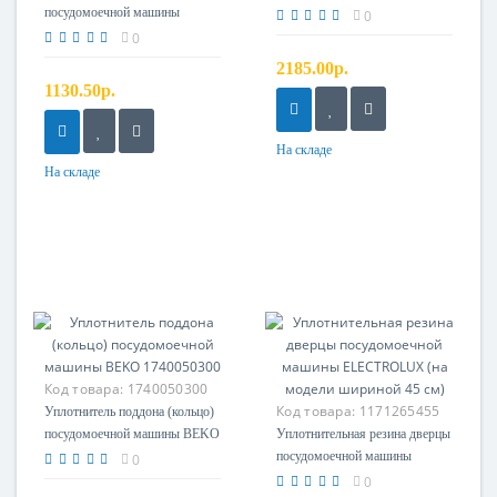
посудомоечной машины
BOSCH, SIEMENS, зам.
0
ELECTROLUX, ZANUSSI,
11003600, 11027722
0
AEG L=550 (нижний), зам.
2185.00р.
1520425008
1130.50р.
На складе
На складе
Код товара:
1740050300
Код товара:
1171265455
Уплотнитель поддона (кольцо)
посудомоечной машины BEKO
Уплотнительная резина дверцы
1740050300
посудомоечной машины
0
ELECTROLUX (на модели
0