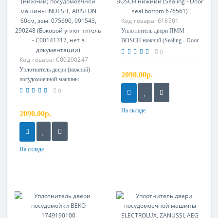
Код товара:
618501
Уплотнитель двери ПММ
BOSCH нижний (Sealing - Door
seal bottom 676561)
0
Код товара:
C00290247
Уплотнитель двери (нижний)
2090.00р.
посудомоечной машины
INDESIT, ARISTON 60см, зам.
0
075690, 091543, 290248
(Боковой уплотнитель -
На складе
2090.00р.
C00141317, нет в
документации)
На складе