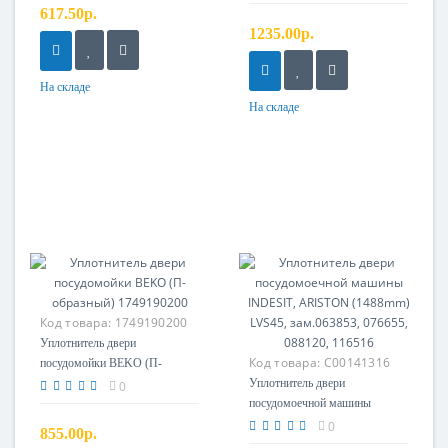
шириной 45 см)
617.50р.
1235.00р.
На складе
На складе
Код товара:
1749190200
Уплотнитель двери
Код товара:
C00141316
посудомойки BEKO (П-
образный) 1749190200
Уплотнитель двери
0
посудомоечной машины
INDESIT, ARISTON (1488mm)
0
855.00р.
LVS45, зам.063853, 076655,