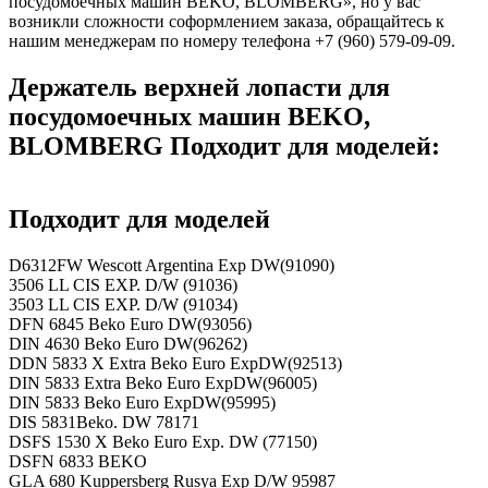
посудомоечных машин BEKO, BLOMBERG», но у вас
возникли сложности соформлением заказа, обращайтесь к
нашим менеджерам по номеру телефона +7 (960) 579-09-09.
Держатель верхней лопасти для
посудомоечных машин BEKO,
BLOMBERG Подходит для моделей:
Подходит для моделей
D6312FW Wescott Argentina Exp DW(91090)
3506 LL CIS EXP. D/W (91036)
3503 LL CIS EXP. D/W (91034)
DFN 6845 Beko Euro DW(93056)
DIN 4630 Beko Euro DW(96262)
DDN 5833 X Extra Beko Euro ExpDW(92513)
DIN 5833 Extra Beko Euro ExpDW(96005)
DIN 5833 Beko Euro ExpDW(95995)
DIS 5831Beko. DW 78171
DSFS 1530 X Beko Euro Exp. DW (77150)
DSFN 6833 BEKO
GLA 680 Kuppersberg Rusya Exp D/W 95987