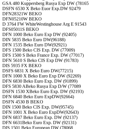
GSA 480 Kuppersberg Rusya Exp DW (78165
DSFN 6530 X Beko Euor Exp.DW 92479
DFN28321W BEKO
DFN05210W BEKO
D 3764 FW WhiteWestinghouse Arg E 91543
DFS05011S BEKO
DFN 1000 Beko Euro Exp DW (92405)
DIN 5835 Beko Euro DW(96188)
DFN 1535 Beko Euro DW(92921)
DFS 1500 Beko CIS Exp. DW (77009)
DFS 1500 S Beko France Exp. DW (77017)
DFN 5610 S Beko CIS Exp DW (91783)
DIS 5935 FX BEKO
DSFS 6831 X Beko Euro DW(77215)
DFN 1000 X Beko Euro Exp DW (92269)
DFN 6830 Beko Euro Exp. DW (91899)
DFS 5830 ABeko Rusya Exp D/W (77089
DSFN 1530 XBeko Euro Exp. DW (92193)
DFN 6840 Beko Euro ExpDW(92664)
DSFN 4530 B BEKO
DIN 1500 Beko CIS Exp. DW(95745)
DFN 1001 X Beko Euro ExpDW(92643)
DFN 6837 Beko Euro Exp. DW (92137)
DFN 6631Beko Euro Exp. DW (92131)
DIS 1501 Beko European DW (78068