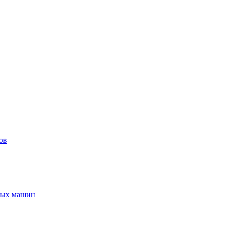
ов
ьных машин