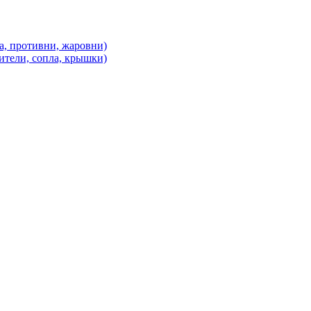
а, противни, жаровни)
ители, сопла, крышки)