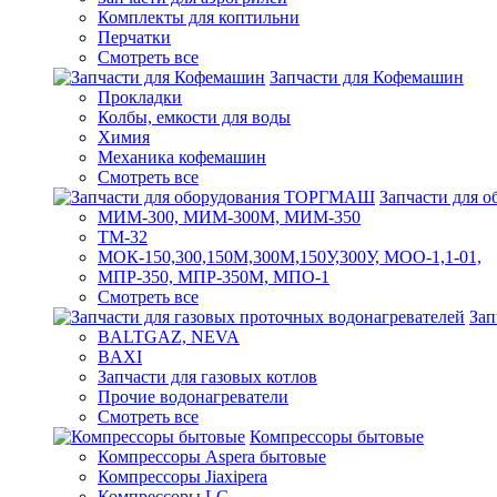
Комплекты для коптильни
Перчатки
Смотреть все
Запчасти для Кофемашин
Прокладки
Колбы, емкости для воды
Химия
Механика кофемашин
Смотреть все
Запчасти для
МИМ-300, МИМ-300М, МИМ-350
ТМ-32
МОК-150,300,150М,300М,150У,300У, МОО-1,1-01,
МПР-350, МПР-350М, МПО-1
Смотреть все
Зап
BALTGAZ, NEVA
BAXI
Запчасти для газовых котлов
Прочие водонагреватели
Смотреть все
Компрессоры бытовые
Компрессоры Aspera бытовые
Компрессоры Jiaxipera
Компрессоры LG