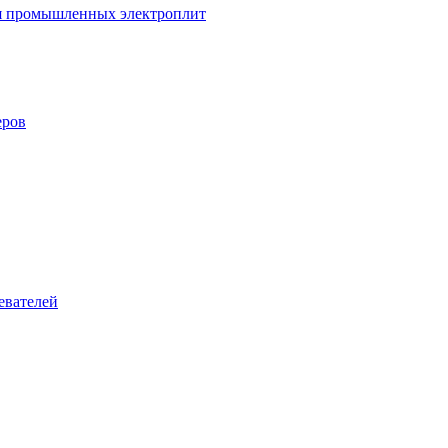
ля промышленных электроплит
еров
евателей