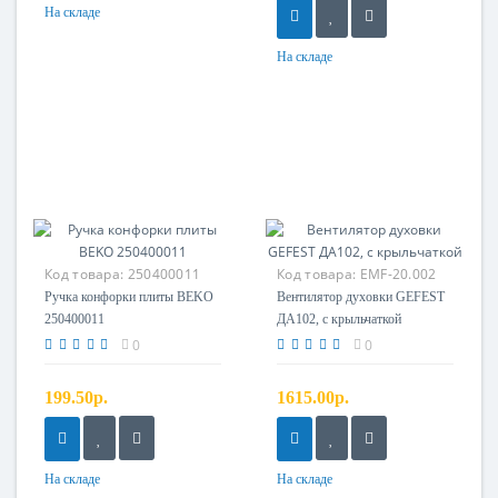
На складе
На складе
Код товара:
250400011
Код товара:
EMF-20.002
SS
Ручка конфорки плиты BEKO
Вентилятор духовки GEFEST
250400011
ДА102, с крыльчаткой
0
0
199.50р.
1615.00р.
На складе
На складе