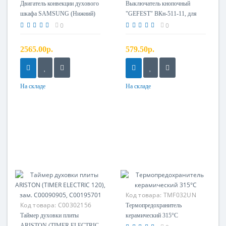
Двигатель конвекции духового
Выключатель кнопочный
шкафа SAMSUNG (Нижний)
"GEFEST" ВКн-511-11, для
ТЭНа
0
0
2565.00р.
579.50р.
На складе
На складе
Код товара:
TMF032UN
Код товара:
C00302156
Термопредохранитель
Таймер духовки плиты
керамический 315°С
ARISTON (TIMER ELECTRIC