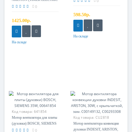
0
120), зам. C00090905,
0
C00195701
598.50р.
1425.00р.
На складе
На складе
Код товара:
641854
Код товара:
CU2818
Мотор вентилятора для плиты
(духовки) BOSCH, SIEMENS
Мотор вентилятора конвекции
35W, 00641854
духовки INDESIT, ARISTON,
0