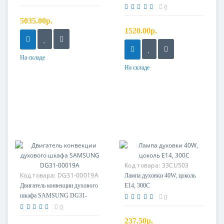
30W, с крыльчаткой, зам.
0
C00149132, C00293308
5035.00р.
1520.00р.
На складе
На складе
Код товара:
33CU503
Код товара:
DG31-00019A
Лампа духовки 40W, цоколь
Двигатель конвекции духового
E14, 300С
шкафа SAMSUNG DG31-
0
00019A
0
237.50р.