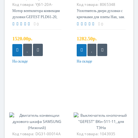
Код товара:
YJ61-20A-
Код товара:
8065348
23mm
Мотор вентилятора конвекции
Уплотнитель двери духовки с
духовки GEFEST PLD61-20,
крючками для плиты Han, зам.
зам. YJ61-20A-23mm
8048074
0
0
1520.00р.
1282.50р.
На складе
На складе
Код товара:
DG31-00014A
Код товара:
1043935