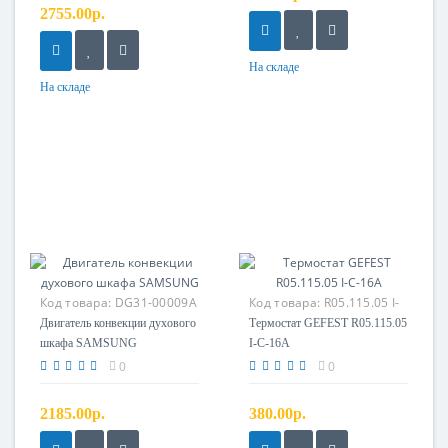
2755.00р.
На складе
На складе
Код товара:
DG31-00009A
Код товара:
R05.115.05 I-
C-16A
Двигатель конвекции духового
Термостат GEFEST R05.115.05
шкафа SAMSUNG
I-C-16A
0
0
2185.00р.
380.00р.