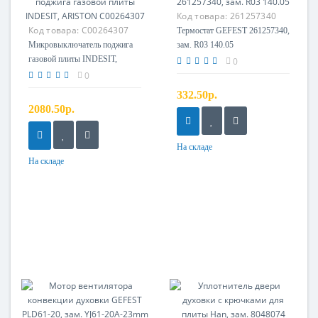
Код товара:
261257340
Код товара:
C00264307
Термостат GEFEST 261257340,
Микровыключатель поджига
зам. R03 140.05
газовой плиты INDESIT,
0
ARISTON C00264307
0
332.50р.
2080.50р.
На складе
На складе