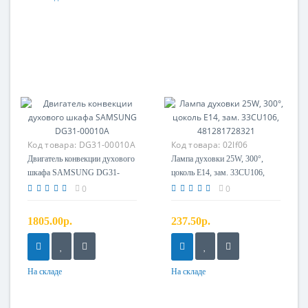
Код товара:
DG31-00010A
Код товара:
02lf06
Двигатель конвекции духового
Лампа духовки 25W, 300°,
шкафа SAMSUNG DG31-
цоколь E14, зам. 33CU106,
00010A
481281728321
0
0
1805.00р.
237.50р.
На складе
На складе