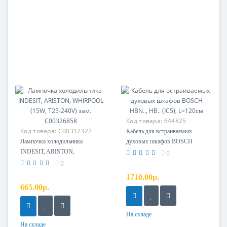
Код товара:
644825
Код товара:
C00312322
Кабель для встраиваемых
Лампочка холодильника
духовых шкафов BOSCH
INDESIT, ARISTON,
HBN.., HB.. (IC5), L=120см
0
WHIRPOOL (15W, T25-240V)
0
зам. C00326858
1710.00р.
665.00р.
На складе
На складе