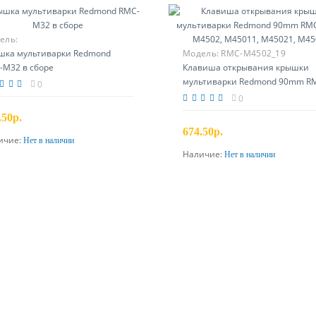
ель:
шка мультиварки Redmond
Модель:
RMC-M4502_19
-M32 в сборе
Клавиша открывания крышки
мультиварки Redmond 90mm R
0
M70, M4502, M45011, M45021,
0
M4501
.50р.
674.50р.
ичие:
Нет в наличии
Предзаказ
Наличие:
Нет в наличии
Предзаказ