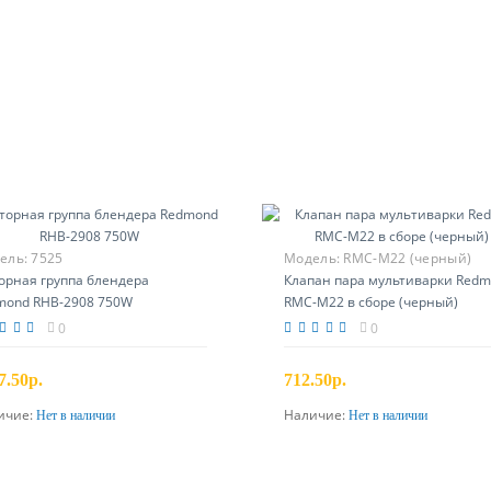
ель:
7525
Модель:
RMC-M22 (черный)
орная группа блендера
Клапан пара мультиварки Red
mond RHB-2908 750W
RMC-M22 в сборе (черный)
0
0
7.50р.
712.50р.
ичие:
Наличие:
Нет в наличии
Нет в наличии
Предзаказ
Предзаказ