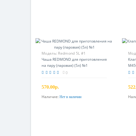
Модель:
Redmond 5L #1
Мод
Чаша REDMOND для приготовления
Кла
на пару (паровая) (5л) №1
M450
0
570.00р.
522
Наличие:
Нал
Нет в наличии
Предзаказ