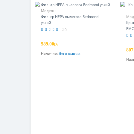
Модель:
Фильтр HEPA пылесоса Redmond
Мод
узкий
Кры
RMC
0
589.00р.
807
Наличие:
Нет в наличии
Предзаказ
Нал