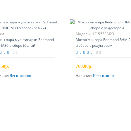
ель:
Модель:
HC-5532M23
пан пара мультиварки Redmond
Мотор миксера Redmond RHM-2
-M30 в сборе (белый)
в сборе с редуктором
0
0
.50р.
760.00р.
ичие:
Наличие:
Нет в наличии
Нет в наличии
Предзаказ
Предзаказ