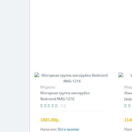
Модель:
Мод
Моторная группа мясорубки
Изм
Redmond RMG-1216
(вар
0
1805.00р.
114
Наличие:
Нал
Нет в наличии
Предзаказ