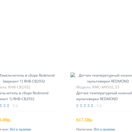
ель:
RHB-CB2932
Модель:
RMC-M4502_33
ельчитель в сборе Redmond
Датчик температурный нижний
иант 1) RHB-CB2932
мультиварки REDMOND
0
0
0.00р.
617.50р.
ичие:
Наличие:
Нет в наличии
Нет в наличии
Предзаказ
Предзаказ