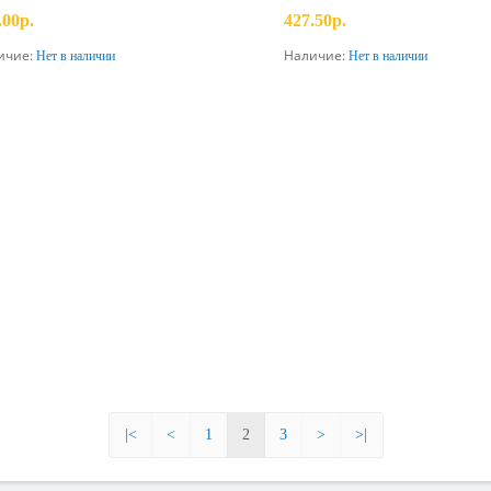
.00р.
427.50р.
ичие:
Наличие:
Нет в наличии
Нет в наличии
Предзаказ
Предзаказ
|<
<
1
2
3
>
>|