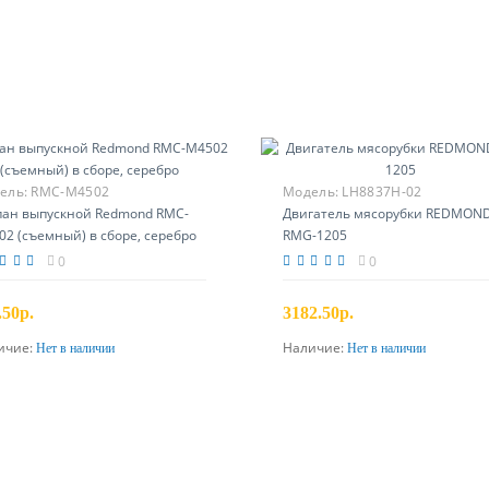
ель:
RMC-M4502
Модель:
LH8837H-02
пан выпускной Redmond RMC-
Двигатель мясорубки REDMON
2 (съемный) в сборе, серебро
RMG-1205
0
0
.50р.
3182.50р.
ичие:
Наличие:
Нет в наличии
Нет в наличии
Предзаказ
Предзаказ