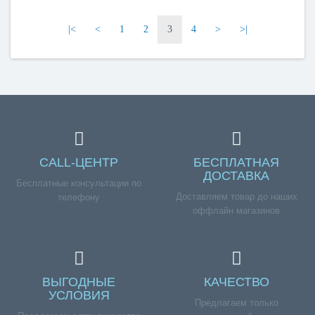
|<
<
1
2
3
4
>
>|
CALL-ЦЕНТР
БЕСПЛАТНАЯ
ДОСТАВКА
Бесплатные консультации по
Доставляем товар до наших
телефону
оффлайн магазинов
ВЫГОДНЫЕ
КАЧЕСТВО
УСЛОВИЯ
Предлагаем только