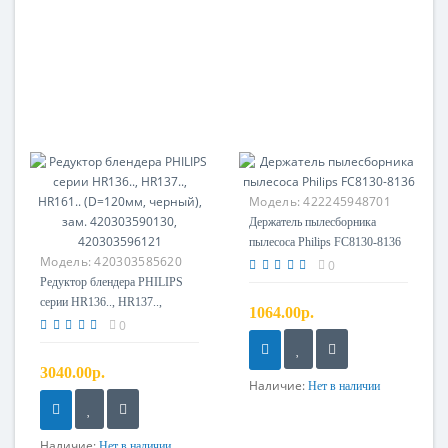
Модель:
422245948701
Держатель пылесборника
пылесоса Philips FC8130-8136
Модель:
420303585620
0
Редуктор блендера PHILIPS
серии HR136.., HR137..,
1064.00р.
HR161.. (D=120мм, черный),
0
зам. 420303590130,
420303596121
3040.00р.
Наличие:
Нет в наличии
Наличие:
Нет в наличии