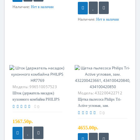
Наличие:
Нет в наличии
Наличие:
Нет в наличии
Модель:
996510057523
Модель:
432200422712
Шток (держатель насадок)
кухонного комбайна PHILIPS
Щетка пылесоса Philips Tri-
HR7769
Active угловая, зам.
0
432200423661, 434100420840,
0
434100420850
1567.50р.
4655.00р.