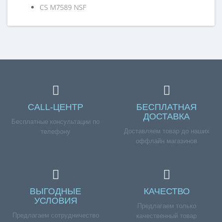
CS M7589 NSF
060150T
Справка для покупателей
Если вы хотите купить «Насос ULKA 26W EP8 220V», но у
вас возникли сложности соформлением заказа,
обращайтесь к нашим менеджерам по номеру
телефона +7 (960) 579-09-09.
CALL-ЦЕНТР
БЕСПЛАТНАЯ
ДОСТАВКА
Бесплатные консультации по
Доставляем товар до наших
телефону
оффлайн магазинов
ВЫГОДНЫЕ
КАЧЕСТВО
УСЛОВИЯ
Предлагаем только
Предлагаем сотрудничество
качественный товар