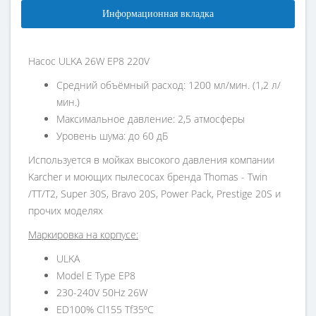
Информационная вкладка
Насос ULKA 26W EP8 220V
Cредний объёмный расход: 1200 мл/мин. (1,2 л/
мин.)
Максимальное давление: 2,5 атмосферы
Уровень шума: до 60 дБ
Используется в мойках высокого давления компании
Karcher и моющих пылесосах бренда Thomas - Twin
/TT/T2, Super 30S, Bravo 20S, Power Pack, Prestige 20S и
прочих моделях
Маркировка на корпусе:
ULKA
Model E Type EP8
230-240V 50Hz 26W
ED100% Cl155 Tf35ºC