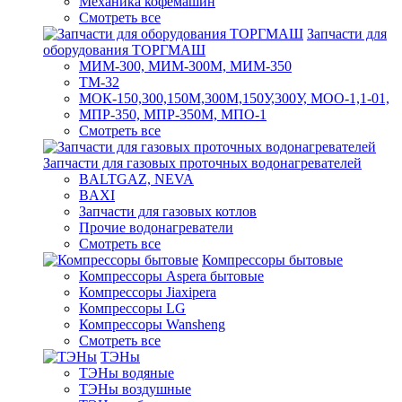
Механика кофемашин
Смотреть все
Запчасти для
оборудования ТОРГМАШ
МИМ-300, МИМ-300М, МИМ-350
ТМ-32
МОК-150,300,150М,300М,150У,300У, МОО-1,1-01,
МПР-350, МПР-350М, МПО-1
Смотреть все
Запчасти для газовых проточных водонагревателей
BALTGAZ, NEVA
BAXI
Запчасти для газовых котлов
Прочие водонагреватели
Смотреть все
Компрессоры бытовые
Компрессоры Aspera бытовые
Компрессоры Jiaxipera
Компрессоры LG
Компрессоры Wansheng
Смотреть все
ТЭНы
ТЭНы водяные
ТЭНы воздушные