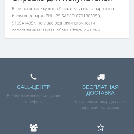
Если вы хотите купить «Держатель сита заварочного
блока кофеварки PHILIPS SAECO 0701R05050,
9169A1405», но у вас возникли сложности
соформлением заказа, обращайтесь к нашим
менеджерам по номеру телефона +7 (960) 579-09-09.
CALL-ЦЕНТР
БЕСПЛАТНАЯ
ДОСТАВКА
Бесплатные консультации по
Доставляем товар до наших
телефону
оффлайн магазинов