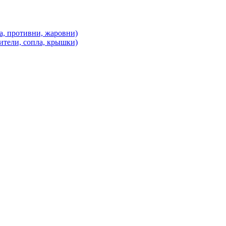
а, противни, жаровни)
ители, сопла, крышки)