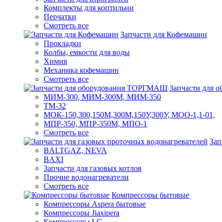
Комплекты для коптильни
Перчатки
Смотреть все
Запчасти для Кофемашин
Прокладки
Колбы, емкости для воды
Химия
Механика кофемашин
Смотреть все
Запчасти для
МИМ-300, МИМ-300М, МИМ-350
ТМ-32
МОК-150,300,150М,300М,150У,300У, МОО-1,1-01,
МПР-350, МПР-350М, МПО-1
Смотреть все
Зап
BALTGAZ, NEVA
BAXI
Запчасти для газовых котлов
Прочие водонагреватели
Смотреть все
Компрессоры бытовые
Компрессоры Aspera бытовые
Компрессоры Jiaxipera
Компрессоры LG