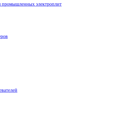
ля промышленных электроплит
еров
евателей