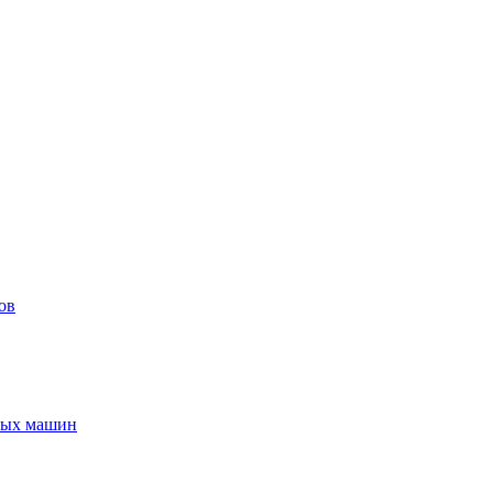
ов
ьных машин