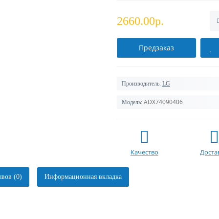
2660.00р.
Предзаказ
Производитель:
LG
ADX74090406
Модель:
Качество
Доста
вов (0)
Информационная вкладка