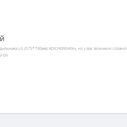
ей
одильника LG (575*730мм) ADX74090406», но у вас возникли сложн
9-09.