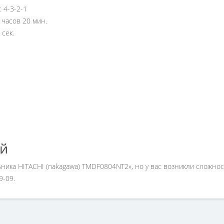
 4-3-2-1
 часов 20 мин.
 сек.
ей
ьника HITACHI (nakagawa) TMDF0804NT2», но у вас возникли сложно
9-09.