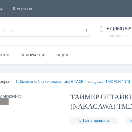
и
Контакты
+7 (960) 57
смотреть все
ГАЗИНЕ
ИНФОРМАЦИЯ
АКЦИИ
меры
Таймер оттайки холодильника HITACHI (nakagawa) TMDF0804NT2
ТАЙМЕР ОТТАЙКИ
(NAKAGAWA) TMD
Нет в наличии