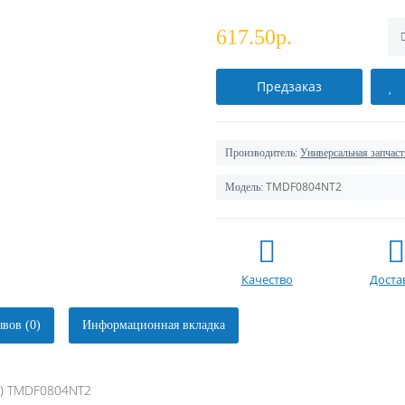
617.50р.
Предзаказ
Производитель:
Универсальная запчаст
TMDF0804NT2
Модель:
Качество
Доста
вов (0)
Информационная вкладка
a) TMDF0804NT2